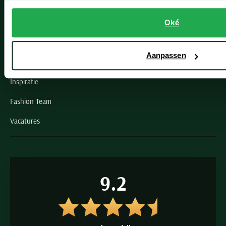
Schulte Herenmode
Grote maten herenkleding
Oké
Paul & Shark specialist
Aanpassen
VIP member
Inspiratie
Fashion Team
Vacatures
9.2