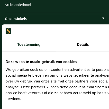
Artikelonderhoud
Onze winkels
Onze winkels
Heemstede
Toestemming
Details
Hillegom
Leiderdorp
Deze website maakt gebruik van cookies
Lisse
We gebruiken cookies om content en advertenties te persona
social media te bieden en om ons websiteverkeer te analyse
Noordwijk
over uw gebruik van onze site met onze partners voor social
Oegstgeest
analyse. Deze partners kunnen deze gegevens combineren me
aan ze heeft verstrekt of die ze hebben verzameld op basis
Openingstijden winkels
services.