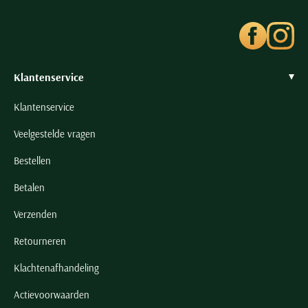
Seidensticker
Slater
State of Art
Superdry
Klantenservice
Tenson
Klantenservice
Thomas Maine
Veelgestelde vragen
Tommy Hilfiger
Tramarossa
Bestellen
UBR
Betalen
Vanguard
Verzenden
Wellington of Billmore
Retourneren
William Lockie
Xacus
Klachtenafhandeling
Actievoorwaarden
Alle merken