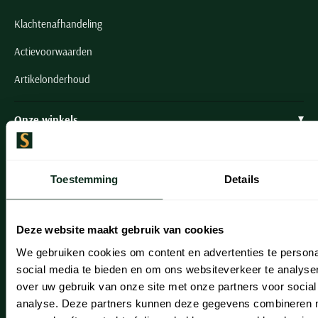
Klachtenafhandeling
Actievoorwaarden
Artikelonderhoud
Onze winkels
Onze winkels
Heemstede
Toestemming
Details
Hillegom
Deze website maakt gebruik van cookies
Leiderdorp
We gebruiken cookies om content en advertenties te persona
Lisse
social media te bieden en om ons websiteverkeer te analyse
over uw gebruik van onze site met onze partners voor social
Noordwijk
analyse. Deze partners kunnen deze gegevens combineren me
Oegstgeest