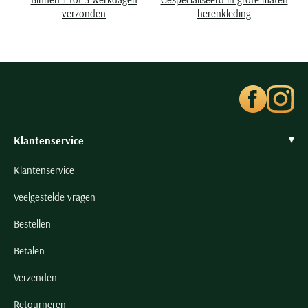
Seidensticker
verzonden
herenkleding
Slater
State of Art
Superdry
Tenson
Thomas Maine
Tommy Hilfiger
Klantenservice
Tramarossa
Klantenservice
UBR
Veelgestelde vragen
Vanguard
Wellington of Billmore
Bestellen
William Lockie
Betalen
Xacus
Verzenden
Alle merken
Retourneren