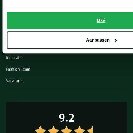
Schulte Herenmode
Oké
Grote maten herenkleding
Paul & Shark specialist
Aanpassen
VIP member
Inspiratie
Fashion Team
Vacatures
9.2