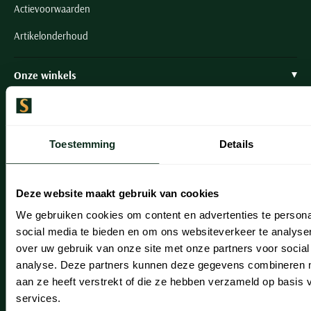
Actievoorwaarden
Artikelonderhoud
Onze winkels
Onze winkels
Heemstede
Toestemming
Details
Hillegom
Leiderdorp
Deze website maakt gebruik van cookies
Lisse
We gebruiken cookies om content en advertenties te persona
social media te bieden en om ons websiteverkeer te analyse
Noordwijk
over uw gebruik van onze site met onze partners voor social
analyse. Deze partners kunnen deze gegevens combineren me
Oegstgeest
aan ze heeft verstrekt of die ze hebben verzameld op basis
Openingstijden winkels
services.