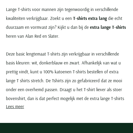
Lange T-shirts voor mannen zijn tegenwoordig in verschillende
kwaliteiten verkrijgbaar. Zoekt u een
T-shirts extra lang
die echt
duurzaam en vormvast zijn? Kijkt u dan bij de
extra lange T-shirts
heren van Alan Red en Slater.
Deze basic lengtemaat T-shirts zijn verkrijgbaar in verschillende
basis kleuren: wit, donkerblauw en zwart. Afhankelijk van wat u
prettig vindt, kunt u 100% katoenen T-shirts bestellen of extra
lange T shirts stretch. De Tshirts zijn zo gefabriceerd dat ze mooi
onder een overhemd passen. Draagt u het T-shirt liever als stoer
bovenshirt, dan is dat perfect mogelijk met de extra lange T-shirts
Lees meer
van Alan Red en Slater. De extra lengte zorgt ervoor dat het T-shirt
netjes in een broek of pantalon blijft zitten, ook als u een
bukbeweging maakt. Diezelfde lengtemaat maakt dat het T-shirt bij