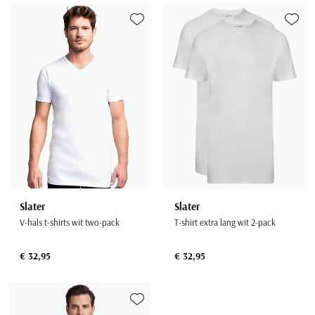
Seidensticker
Slater
Toevoegen aan favorieten
Toevoe
State of Art
Superdry
Tenson
Thomas Maine
Tommy Hilfiger
Tramarossa
UBR
Vanguard
Slater
Slater
V-hals t-shirts wit two-pack
T-shirt extra lang wit 2-pack
Wellington of Billmore
William Lockie
€ 32,95
€ 32,95
Xacus
Alle merken