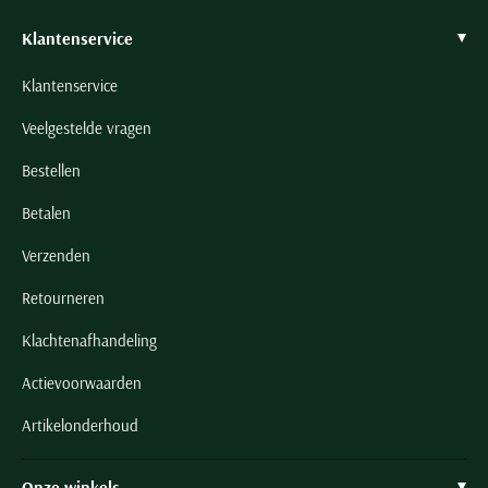
Seidensticker
Klantenservice
Slater
State of Art
Klantenservice
Superdry
Veelgestelde vragen
Tenson
Bestellen
Thomas Maine
Betalen
Tommy Hilfiger
Tramarossa
Verzenden
UBR
Retourneren
Vanguard
Klachtenafhandeling
Wellington of Billmore
Actievoorwaarden
William Lockie
Xacus
Artikelonderhoud
Alle merken
Onze winkels