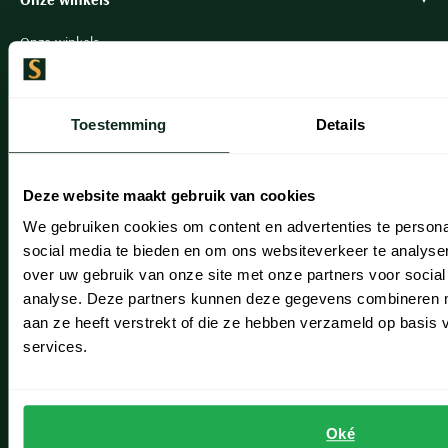
Onze winkels
Heemstede
Hillegom
Toestemming
Details
Leiderdorp
Deze website maakt gebruik van cookies
Lisse
We gebruiken cookies om content en advertenties te persona
Noordwijk
social media te bieden en om ons websiteverkeer te analyse
over uw gebruik van onze site met onze partners voor social
Oegstgeest
analyse. Deze partners kunnen deze gegevens combineren me
Openingstijden winkels
aan ze heeft verstrekt of die ze hebben verzameld op basis
services.
Schulte Herenmode
Grote maten herenkleding
Oké