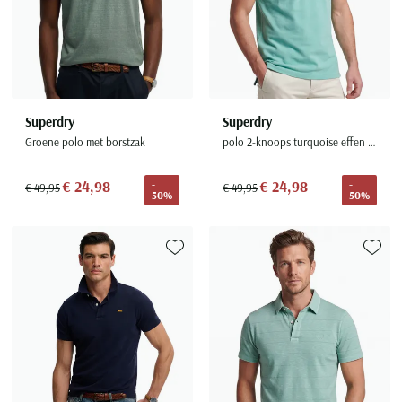
Superdry
Superdry
Groene polo met borstzak
polo 2-knoops turquoise effen pique
€ 24,98
€ 24,98
-
-
€ 49,95
€ 49,95
50%
50%
Toevoegen aan favorieten
Toevoe