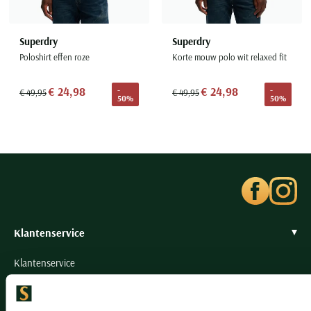
Superdry
Superdry
Poloshirt effen roze
Korte mouw polo wit relaxed fit
€ 24,98
€ 24,98
-
-
€ 49,95
€ 49,95
50%
50%
Klantenservice
Klantenservice
Veelgestelde vragen