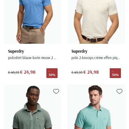
Seidensticker
Slater
State of Art
Superdry
Tenson
Thomas Maine
Superdry
Superdry
Tommy Hilfiger
poloshirt blauw korte mouw 2 knoops
polo 2-knoops crème effen pique korte mouw
Tramarossa
€ 24,98
€ 24,98
-
-
€ 49,95
€ 49,95
UBR
50%
50%
Vanguard
Wellington of Billmore
Toevoegen aan favorieten
Toevoe
William Lockie
Xacus
Alle merken