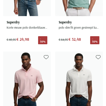
Superdry
Superdry
Korte mouw polo donkerblauw relaxed fit
polo slim fit groen gestreept katoen
€ 24,98
€ 32,48
-
-
€ 49,95
€ 64,95
50%
50%
Toevoegen aan favorieten
Toevoe