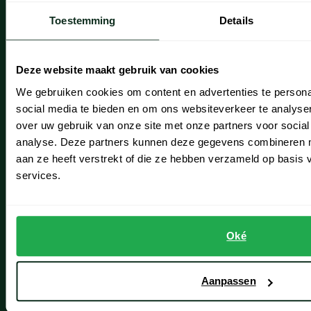
Bestellen
Toestemming
Details
Betalen
Verzenden
Deze website maakt gebruik van cookies
Retourneren
We gebruiken cookies om content en advertenties te persona
social media te bieden en om ons websiteverkeer te analyse
Klachtenafhandeling
over uw gebruik van onze site met onze partners voor social
Actievoorwaarden
analyse. Deze partners kunnen deze gegevens combineren me
aan ze heeft verstrekt of die ze hebben verzameld op basis
Artikelonderhoud
services.
Onze winkels
Oké
Onze winkels
Heemstede
Aanpassen
Hillegom