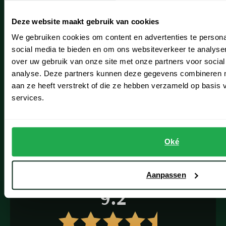
Seidensticker
Schulte Herenmode
Deze website maakt gebruik van cookies
Slater
Grote maten herenkleding
State of Art
We gebruiken cookies om content en advertenties te persona
social media te bieden en om ons websiteverkeer te analyse
Superdry
Paul & Shark specialist
over uw gebruik van onze site met onze partners voor social
Tenson
analyse. Deze partners kunnen deze gegevens combineren me
VIP member
Thomas Maine
aan ze heeft verstrekt of die ze hebben verzameld op basis
Inspiratie
services.
Tommy Hilfiger
Fashion Team
Tramarossa
UBR
Vacatures
Oké
Vanguard
Wellington of Billmore
Aanpassen
William Lockie
9.2
Xacus
Alle merken