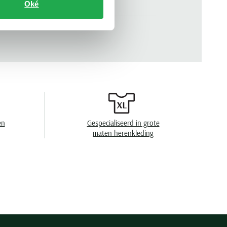
Oké
100% katoen
n
roze
3616852821563
.
710964764-007
001580921
effen
en
Gespecialiseerd in grote
en
niet wassen, niet in de droger, niet strijken,
maten herenkleding
niet chemisch reinigen