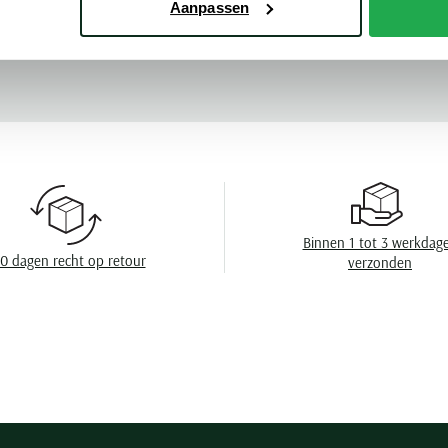
Aanpassen
Materiaal
Meer kenmerke
Kleur
EAN
Leveranciers nr
PLU
Design
Binnen 1 tot 3 werkdag
Wasvoorschrift
0 dagen recht op retour
verzonden