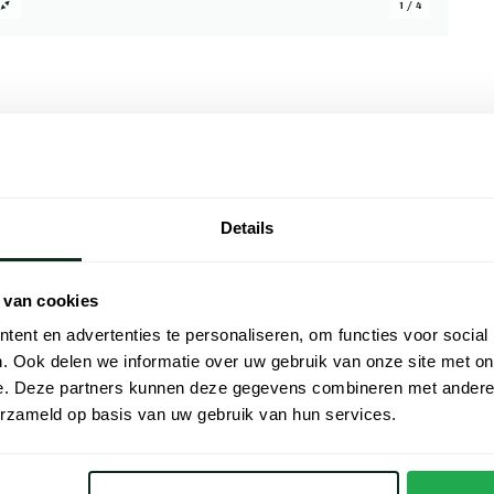
1 / 4
Alle kenmer
Details
lvolle en tijdloze accessoire voor de zomer.
Artikelnr.
cap comfort en ademend vermogen tijdens
Naam
en staat bekend om zijn hoogwaardige
 van cookies
voegt een vleugje elegantie toe aan elke
Merk
ent en advertenties te personaliseren, om functies voor social
gen. Voeg deze veelzijdige Polo Ralph Lauren
. Ook delen we informatie over uw gebruik van onze site met on
e van stijl en comfort.
Maat
e. Deze partners kunnen deze gegevens combineren met andere i
erzameld op basis van uw gebruik van hun services.
Maat
Maat
alph Lauren