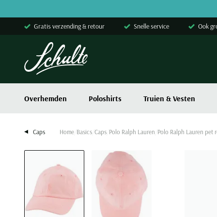
Skip to content
Gratis verzending & retour
Snelle service
Ook gr
Overhemden
Poloshirts
Truien & Vesten
Caps
Home
Basics
Caps
Polo Ralph Lauren
Polo Ralph Lauren pet 