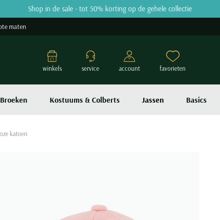
Shop in de sale - tot 50% korting op de gehele collectie
ote maten
winkels
service
account
favorieten
Broeken
Kostuums & Colberts
Jassen
Basics
roze katoen