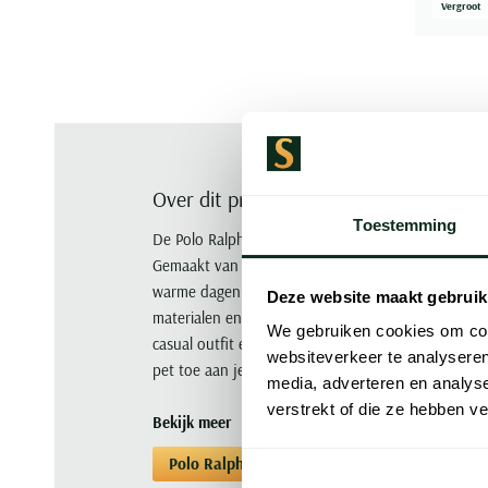
Vergroot
Over dit product
Toestemming
De Polo Ralph Lauren pet in roze katoen is een stij
Gemaakt van 100% katoen biedt deze effen roze 
warme dagen. Het iconische merk Polo Ralph Laur
Deze website maakt gebruik
materialen en verfijnde ontwerpen. Deze roze pet 
We gebruiken cookies om cont
casual outfit en is perfect voor gezellige zomerda
websiteverkeer te analyseren
pet toe aan je collectie en ervaar zelf de combinati
media, adverteren en analys
verstrekt of die ze hebben v
Bekijk meer
Polo Ralph Lauren
Caps
Caps Polo R