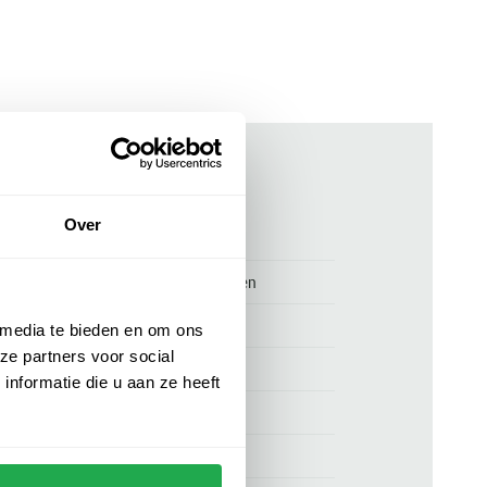
ken
Over
00158092-1
Polo Ralph Lauren pet roze katoen
Polo Ralph Lauren
 media te bieden en om ons
ze partners voor social
1
nformatie die u aan ze heeft
One size
one size