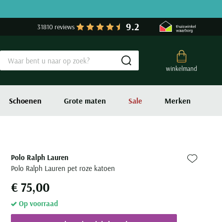
9.2
31810 reviews
Submit search
winkelmand
Schoenen
Grote maten
Sale
Merken
Polo Ralph Lauren
Zet bij fa
Polo Ralph Lauren pet roze katoen
€ 75,00
Op voorraad