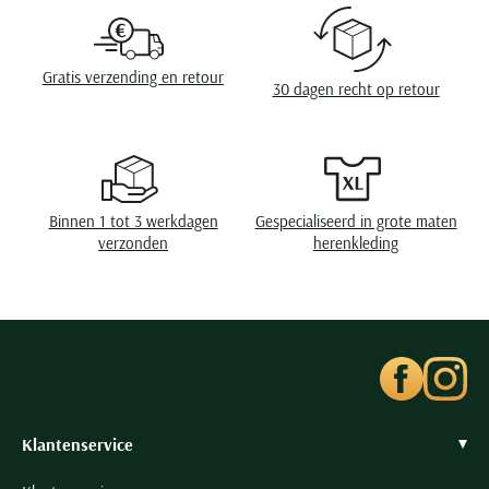
Eigenschappen
gebreid
Wasvoorschriften
speciaal wasprogamma 30°C, niet in de droger,
Gratis verzending en retour
30 dagen recht op retour
strijken op lage temperatuur, niet chemisch
reinigen
Binnen 1 tot 3 werkdagen
Gespecialiseerd in grote maten
verzonden
herenkleding
Klantenservice