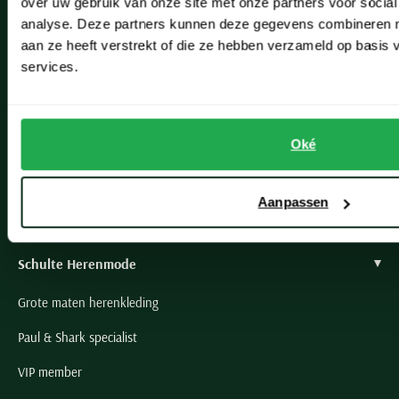
over uw gebruik van onze site met onze partners voor social
Heemstede
analyse. Deze partners kunnen deze gegevens combineren me
Hillegom
aan ze heeft verstrekt of die ze hebben verzameld op basis
services.
Leiderdorp
Lisse
Noordwijk
Oké
Oegstgeest
Aanpassen
Openingstijden winkels
Schulte Herenmode
Grote maten herenkleding
Paul & Shark specialist
VIP member