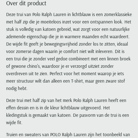
Over dit product
Portofino
PME Legend
Tussenjassen
PME Legend
Polo Ralph Lauren
Pierre Cardin
New Zealand
Lacoste
Profuomo
Polo Ralph Lauren
Deze trui van Polo Ralph Lauren in lichtblauw is een zomerklassieke
Bodywarmers
Polo Ralph Lauren
PME Legend
PME Legend
Olymp
Ledub
met half zip die je moeiteloos inzet voor een ontspannen look. Het
R2
Portofino
Portofino
Portofino
Polo Ralph Lauren
Paul & Shark
Lyle & Scott
stuk is volledig van katoen gebreid, wat zorgt voor een natuurlijke
Seidensticker
Reset
Profuomo
Profuomo
Portofino
Polo Ralph Lauren
Mac
ademende eigenschap die je in warmere maanden echt waardeert.
State of Art
State of Art
State of Art
State of Art
Replay
De wijde fit geeft je bewegingsvrijheid zonder los te zitten, ideaal
PME Legend
Maerz
Tommy Hilfiger
Superdry
voor zomerse dagen waarin je comfort niet wilt inleveren. Dit is
Superdry
Superdry
Tommy Hilfiger
Profuomo
Magnanni
een trui die je zonder veel gedoe combineert met een linnen broek
Vanguard
Tenson
Tommy Hilfiger
Thomas Maine
Tramarossa
R2
Mason's
of gewone chino's, waardoor je er verzorgd uitziet zonder
Xacus
Tommy Hilfiger
Vanguard
Tommy Hilfiger
Vanguard
overdreven uit te zien. Perfect voor het moment waarop je iets
State of Art
Mc Alson
UBR
meer structuur wilt dan alleen een T-shirt, maar geen zware stof
Vanguard
Superdry
Meyer
Populaire kleuren
nodig hebt.
Vanguard
Grote maten
Deals
William Lockie
Tenson
New Zealand
Wit overhemd heren
Grote maten poloshirts
2e broek voor de helft
Wellington of Billmore
Deze trui met half zip van het merk Polo Ralph Lauren heeft een
Tommy Hilfiger
Zwart overhemd heren
effen dessin en is in de kleur lichtblauw uitgevoerd. Het
Grote maten herenmode
Populaire materialen
Tramarossa
kledingstuk is gemaakt van katoen. De pasvorm van de trui is een
Blauw overhemd heren
Populaire merk lijnen
Grote maten
Katoenen trui
North 84
Vanguard
wijde fit.
Groen overhemd heren
Meyer Chicago
Grote maten jassen
Populaire kleuren
Lamswollen trui
Olymp
Alle merken sale
Truien en sweaters van POLO Ralph Lauren zijn het toonbeeld van
Witte polo heren
Meyer Diego
Grote maten winterjassen
Merino wol trui