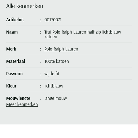
Seidensticker
Alle kenmerken
Slater
Artikelnr.
00170071
State of Art
Naam
Trui Polo Ralph Lauren half zip lichtblauw
Superdry
katoen
Tenson
Merk
Polo Ralph Lauren
Thomas Maine
Materiaal
100% katoen
Tommy Hilfiger
Tramarossa
Pasvorm
wijde fit
UBR
Kleur
lichtblauw
Vanguard
Mouwlengte
lange mouw
Wellington of Billmore
Meer kenmerken
William Lockie
Leveranciers nr.
710932304-536
Xacus
Model
half zip
Design
effen
Alle merken