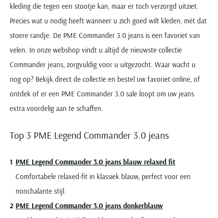
Seidensticker
kleding die tegen een stootje kan, maar er toch verzorgd uitziet.
Precies wat u nodig heeft wanneer u zich goed wilt kleden, mét dat
Slater
stoere randje. De PME Commander 3.0 jeans is een favoriet van
State of Art
velen. In onze webshop vindt u altijd de nieuwste collectie
Superdry
Commander jeans, zorgvuldig voor u uitgezocht. Waar wacht u
Tenson
nog op? Bekijk direct de collectie en bestel uw favoriet online, of
Thomas Maine
ontdek of er een PME Commander 3.0 sale loopt om uw jeans
Tommy Hilfiger
extra voordelig aan te schaffen.
Tramarossa
UBR
Top 3 PME Legend Commander 3.0 jeans
Vanguard
Wellington of Billmore
PME Legend Commander 3.0 jeans blauw relaxed fit
William Lockie
Comfortabele relaxed-fit in klassiek blauw, perfect voor een
Xacus
nonchalante stijl.
PME Legend Commander 3.0 jeans donkerblauw
Alle merken