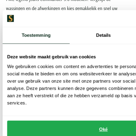
wassingen en de afwerkingen en kies gemakkelijk en snel uw
favoriet met behulp van de filteropties aan de linkerzijde van deze
pagina.
Toestemming
Details
Tip: twijfelt u over het model jeans van PME Legend dat het beste
bij u past? Wij kennen het merk en de verschillende modellen
zoals
Deze website maakt gebruik van cookies
o.a. ook
PME Legend Nightflight
en
PME Tailwheel
,
door en door en
We gebruiken cookies om content en advertenties te persona
adviseren u graag. Neem gerust contact met ons op of kom bij ons
social media te bieden en om ons websiteverkeer te analyse
over uw gebruik van onze site met onze partners voor social
langs in de winkel: wij staan voor u klaar.
analyse. Deze partners kunnen deze gegevens combineren me
aan ze heeft verstrekt of die ze hebben verzameld op basis
Aanbiedingen PME Legend spijkerbroeken
services.
In onze webshop vindt u regelmatig acties, kortingen en vooral
tijdens de saleperiodes of bij nieuwe collectiewisselingen kunt u
Oké
zo’n mooie jeans voor een lagere prijs in huis halen. Houd onze