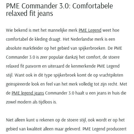
Paul & Shark
PME Commander 3.0: Comfortabele
Grote maten
Oranje polo heren
Meyer Dubai
Grote maten zomerjassen
Katoenen vest
People of Shibuya
relaxed fit jeans
Grote maten overhemden
Blauwe polo heren
Grote maten specialist
Wollen vest
Peuterey
Grote maten herenkleding
Grote maten
Groene polo heren
Fleece trui
Pierre Cardin
Wie bekend is met het mannelijke merk
PME Legend
weet hoe
Grote maten broeken
Model jas
Polo Ralph Lauren
Populaire materialen
comfortabel de kleding draagt. Het Nederlandse merk is een
Grote maten herenmode
Gewatteerde jassen
Populaire lijnen
Grote maten
Portofino
Flanellen overhemden
absolute marktleider op het gebied van spijkerbroeken. De PME
Ralph Lauren Slim Fit polo
Parka jassen
Grote maten truien
PME Legend
Commander 3.0 is zeer populair dankzij het comfort, de stoere
Linnen overhemden
Populaire fits
Ralph Lauren Custom Fit polo
Mantel jassen
Grote maten vesten
Profuomo
relaxed fit pasvorm en uiteraard de kenmerkende PME Legend
Denim overhemden
Broeken slim fit
Lacoste Slim Fit polo
Regenjassen
Grote maten truien & vesten
Rehab
stijl. Want ook in dit type spijkerbroek komt de op vrachtpiloten
Katoenen overhemden
Jeans slim fit
Bomber jacks
Grote maten specialist
geïnspireerde look en feel van het merk volledig tot zijn recht. Met
Replay
Corduroy overhemden
Cargo broeken
Deals
Windjacks
de
PME legend jeans
Commander 3.0 haalt u een jeans in huis die
Reset
Buy 2 save €20
Softshell jassen
zowel modern als tijdloos is.
Roy Robson
Schiesser
Niet alleen kunt u rekenen op de stoere stijl, ook wordt er op het
gebied van kwaliteit alleen maar geleverd. PME Legend produceert