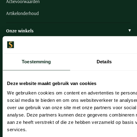
Actievoorwaarden
Artikelonderhoud
Onze winkels
Onze winkels
Heemstede
Toestemming
Details
Hillegom
Leiderdorp
Deze website maakt gebruik van cookies
Lisse
We gebruiken cookies om content en advertenties te persona
social media te bieden en om ons websiteverkeer te analyse
Noordwijk
over uw gebruik van onze site met onze partners voor social
analyse. Deze partners kunnen deze gegevens combineren me
Oegstgeest
aan ze heeft verstrekt of die ze hebben verzameld op basis
Openingstijden winkels
services.