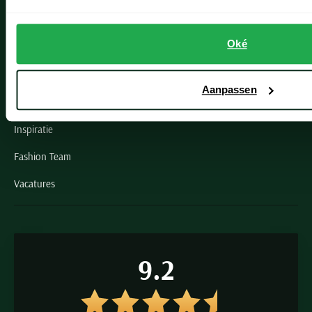
Schulte Herenmode
Oké
Grote maten herenkleding
Paul & Shark specialist
Aanpassen
VIP member
Inspiratie
Fashion Team
Vacatures
9.2