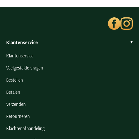
Seidensticker
Slater
State of Art
Superdry
Klantenservice
Tenson
Thomas Maine
Klantenservice
Tommy Hilfiger
Veelgestelde vragen
Tramarossa
Bestellen
UBR
Vanguard
Betalen
Wellington of Billmore
Verzenden
William Lockie
Retourneren
Xacus
Klachtenafhandeling
Alle merken