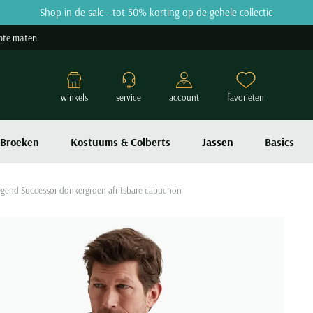
Shop in de sale - tot 50% korting op de gehele collectie
ote maten
winkels
service
account
favorieten
Broeken
Kostuums & Colberts
Jassen
Basics
Legend Successor donkergroen afritsbare capuchon