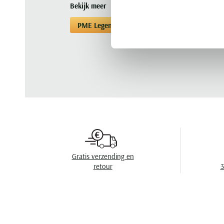
Bekijk meer
PME Legend
Winterjas
Winterjas PM
Gratis verzending en
retour
3