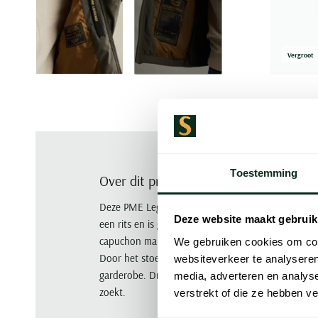
+1
Vergroot
Toestemming
Over dit product
Deze PME Legend softshell winterjas is kort, effen 
Deze website maakt gebruik
een rits en is gemaakt van 96% polyester en 4% el
capuchon maken het ontwerp praktisch, terwijl de 
We gebruiken cookies om cont
Door het stoere karakter past deze jas moeiteloo
websiteverkeer te analyseren
garderobe. Draag deze jas op frisse zomerdagen of
media, adverteren en analys
zoekt.
verstrekt of die ze hebben v