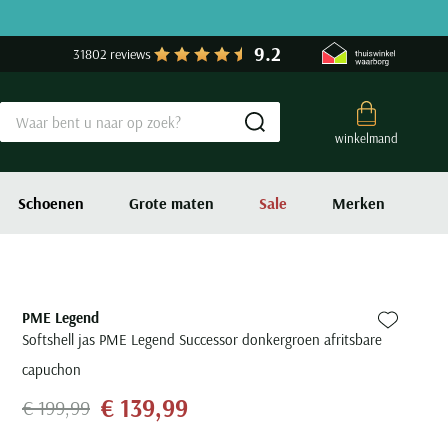
9.2
31802 reviews
Submit search
winkelmand
Schoenen
Grote maten
Sale
Merken
PME Legend
Zet bij fa
Softshell jas PME Legend Successor donkergroen afritsbare
capuchon
€ 139,99
€ 199,99