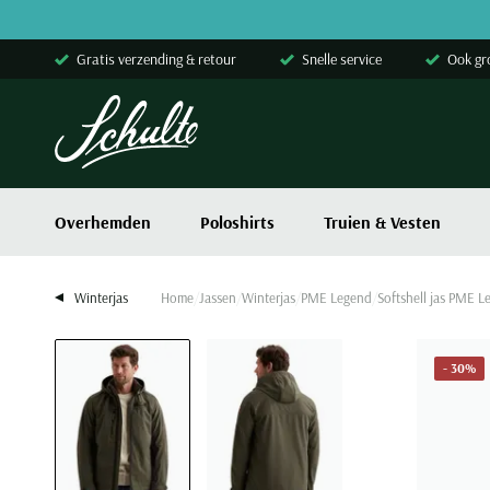
Skip to content
Gratis verzending & retour
Snelle service
Ook gr
Overhemden
Poloshirts
Truien & Vesten
Winterjas
Home
Jassen
Winterjas
PME Legend
Softshell jas PME 
- 30%