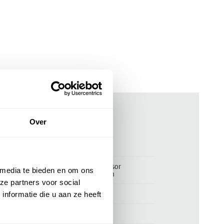
Over
ken
00172263
Softshell jas PME Legend Successor
 media te bieden en om ons
donkergroen afritsbare capuchon
ze partners voor social
PME Legend
nformatie die u aan ze heeft
96% polyester en 4% elastaan