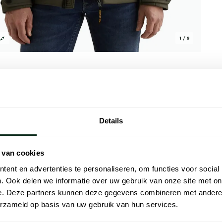
1 / 9
Details
Alle kenmer
en heeft een normale fit. Deze jas sluit met
Artikelnr.
 van cookies
astaan. De waterdichte uitvoering en
Naam
borstzak zorgt voor extra opbergruimte.
ent en advertenties te personaliseren, om functies voor social
s bij een volwassen, modebewuste
. Ook delen we informatie over uw gebruik van onze site met on
Merk
 in de winter wanneer je een kort model
e. Deze partners kunnen deze gegevens combineren met andere i
erzameld op basis van uw gebruik van hun services.
Materiaal