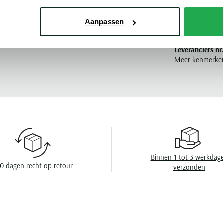
Pasvorm
Aanpassen
E Legend
Kleur
Leveranciers nr
Meer kenmerke
Design
Sluiting
Capuchon
Eigenschappen
Lengte jas
Binnen 1 tot 3 werkdag
0 dagen recht op retour
verzonden
Soort jas
Wasvoorschrift