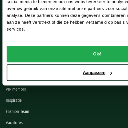
social media te bieden en om ons websiteverkeer te analyse
Lisse
over uw gebruik van onze site met onze partners voor social
analyse. Deze partners kunnen deze gegevens combineren me
Noordwijk
aan ze heeft verstrekt of die ze hebben verzameld op basis
Oegstgeest
services.
Openingstijden winkels
Oké
Schulte Herenmode
Grote maten herenkleding
Aanpassen
Paul & Shark specialist
VIP member
Inspiratie
Fashion Team
Vacatures