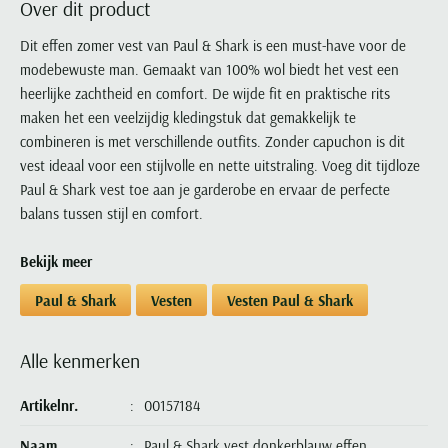
Over dit product
Portofino
PME Legend
Tussenjassen
PME Legend
Polo Ralph Lauren
Pierre Cardin
New Zealand
Lacoste
Profuomo
Polo Ralph Lauren
Dit effen zomer vest van Paul & Shark is een must-have voor de
Bodywarmers
Polo Ralph Lauren
PME Legend
PME Legend
Olymp
Ledub
modebewuste man. Gemaakt van 100% wol biedt het vest een
R2
Portofino
Portofino
Portofino
Polo Ralph Lauren
Paul & Shark
Lyle & Scott
heerlijke zachtheid en comfort. De wijde fit en praktische rits
Seidensticker
Reset
Profuomo
Profuomo
Portofino
Polo Ralph Lauren
Mac
maken het een veelzijdig kledingstuk dat gemakkelijk te
State of Art
State of Art
State of Art
State of Art
Replay
combineren is met verschillende outfits. Zonder capuchon is dit
PME Legend
Maerz
Tommy Hilfiger
Superdry
vest ideaal voor een stijlvolle en nette uitstraling. Voeg dit tijdloze
Superdry
Superdry
Tommy Hilfiger
Profuomo
Magnanni
Paul & Shark vest toe aan je garderobe en ervaar de perfecte
Vanguard
Tenson
Tommy Hilfiger
Thomas Maine
Tramarossa
R2
Mason's
balans tussen stijl en comfort.
Xacus
Tommy Hilfiger
Vanguard
Tommy Hilfiger
Vanguard
State of Art
Mc Alson
UBR
Bekijk meer
Vanguard
Superdry
Meyer
Populaire kleuren
Vanguard
Grote maten
Deals
William Lockie
Paul & Shark
Vesten
Vesten Paul & Shark
Tenson
New Zealand
Wit overhemd heren
Grote maten poloshirts
2e broek voor de helft
Wellington of Billmore
Tommy Hilfiger
Zwart overhemd heren
Grote maten herenmode
Populaire materialen
Alle kenmerken
Tramarossa
Blauw overhemd heren
Populaire merk lijnen
Grote maten
Katoenen trui
North 84
Vanguard
Groen overhemd heren
Meyer Chicago
Grote maten jassen
Artikelnr.
00157184
Populaire kleuren
Lamswollen trui
Olymp
Alle merken sale
Witte polo heren
Meyer Diego
Grote maten winterjassen
Merino wol trui
Naam
Paul & Shark vest donkerblauw effen