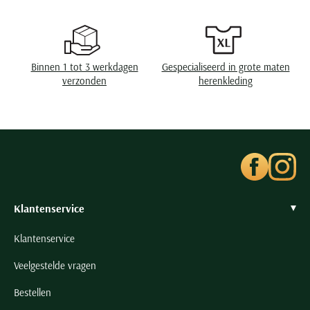
Seidensticker
Slater
State of Art
Binnen 1 tot 3 werkdagen
Gespecialiseerd in grote maten
Superdry
verzonden
herenkleding
Tenson
Thomas Maine
Tommy Hilfiger
Tramarossa
UBR
Vanguard
Klantenservice
Wellington of Billmore
Klantenservice
William Lockie
Veelgestelde vragen
Xacus
Bestellen
Alle merken