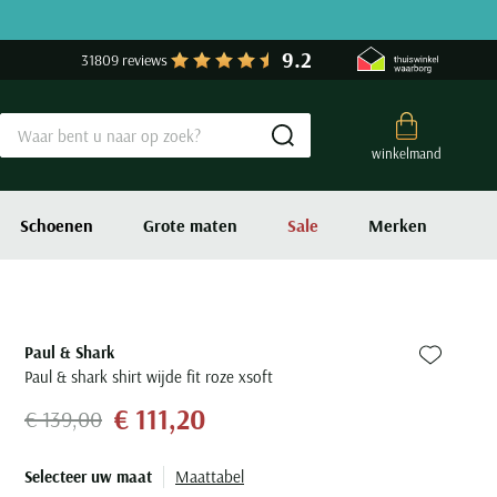
9.2
31809 reviews
Submit search
winkelmand
Schoenen
Grote maten
Sale
Merken
Paul & Shark
Zet bij fa
Paul & shark shirt wijde fit roze xsoft
€ 111,20
€ 139,00
Selecteer uw maat
Maattabel