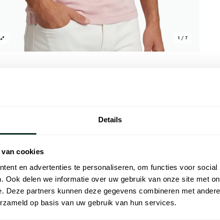
1 / 7
Details
Alle kenmer
 wijde fit. Dit T-shirt is gemaakt van 50%
Artikelnr.
 van cookies
nde hals en korte mouwen. De samenstelling
Naam
it T-shirt op een warme dag met een jeans
ent en advertenties te personaliseren, om functies voor social
. Ook delen we informatie over uw gebruik van onze site met on
Merk
e. Deze partners kunnen deze gegevens combineren met andere i
Materiaal
erzameld op basis van uw gebruik van hun services.