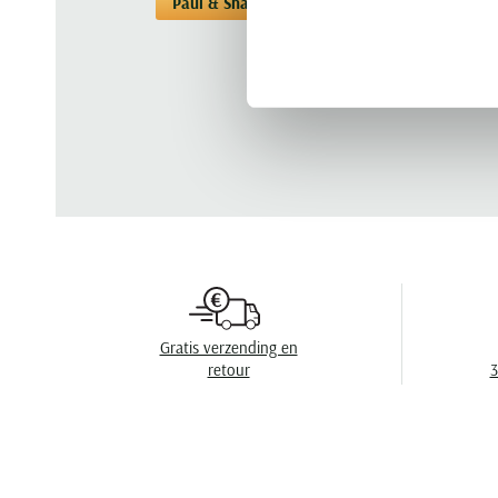
Paul & Shark
T-shirts
T-shirts Paul &
Gratis verzending en
retour
3