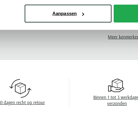
 Shark
Pasvorm
Kleur
Aanpassen
Mouwlengte
Meer kenmerke
Leveranciers nr
Model
Design
Wasvoorschrift
Binnen 1 tot 3 werkdag
0 dagen recht op retour
verzonden