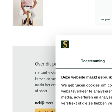
Vergroot
Toestemming
Over dit product
Dit Paul & Shark T-shirt is roze, effen en heeft een
Deze website maakt gebruik
katoen en 50% lyocell en is afgewerkt met een ro
maakt het een leuke keuze voor de zomer. Draag d
We gebruiken cookies om cont
of short.
websiteverkeer te analyseren
media, adverteren en analys
Bekijk meer
verstrekt of die ze hebben v