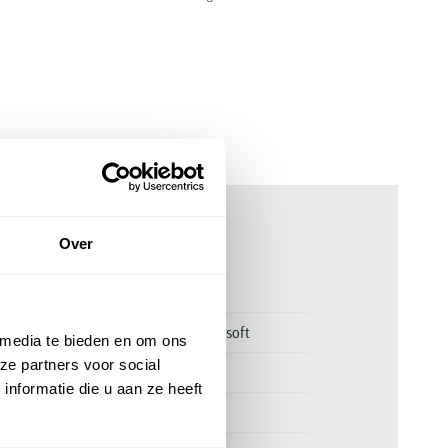
Over
ken
00169863
Paul & shark shirt wijde fit roze xsoft
 media te bieden en om ons
ze partners voor social
Paul & Shark
nformatie die u aan ze heeft
50% katoen en 50% lyocell