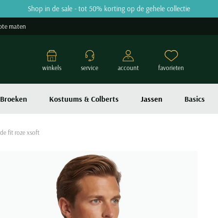
Shop in de sale - tot 50% korting op de gehele collectie
ote maten
winkels
service
account
favorieten
Broeken
Kostuums & Colberts
Jassen
Basics
de fit roze xsoft