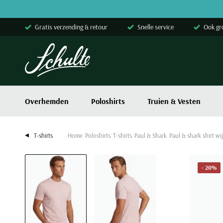
Skip to content
Gratis verzending & retour
Snelle service
Ook gr
Overhemden
Poloshirts
Truien & Vesten
T-shirts
Home
Poloshirts
T-shirts
Paul & Shark
Paul & shark shirt wij
- 20%