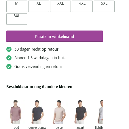
M
XL
XXL
4XL
5XL
6XL
Plaats in winkelmand
30 dagen recht op retour
Binnen 1-3 werkdagen in huis
Gratis verzending en retour
Beschikbaar in nog 6 andere kleuren
rood
donkerblauw
beige
zwart
lichtblauw
donkerbl