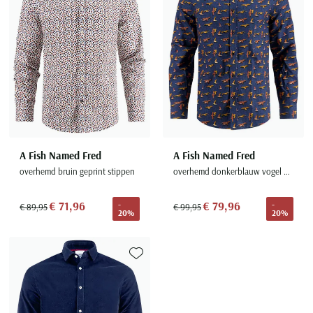
A Fish Named Fred
A Fish Named Fred
overhemd bruin geprint stippen
overhemd donkerblauw vogel print
€ 71,96
€ 79,96
-
-
€ 89,95
€ 99,95
20%
20%
Toevoegen aan favorieten