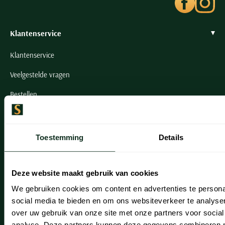
Klantenservice
Klantenservice
Veelgestelde vragen
Bestellen
Betalen
Verzenden
Toestemming
Details
Retourneren
Klachtenafhandeling
Deze website maakt gebruik van cookies
We gebruiken cookies om content en advertenties te persona
Actievoorwaarden
social media te bieden en om ons websiteverkeer te analyse
Artikelonderhoud
over uw gebruik van onze site met onze partners voor social
analyse. Deze partners kunnen deze gegevens combineren me