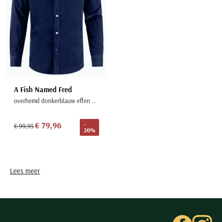
A Fish Named Fred
overhemd donkerblauw effen normale fit
€ 79,96
-
€ 99,95
20%
Lees meer