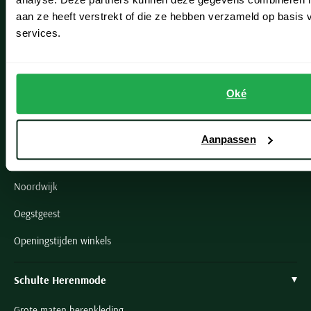
aan ze heeft verstrekt of die ze hebben verzameld op basis
Onze winkels
services.
Onze winkels
Heemstede
Oké
Hillegom
Leiderdorp
Aanpassen
Lisse
Noordwijk
Oegstgeest
Openingstijden winkels
Schulte Herenmode
Grote maten herenkleding