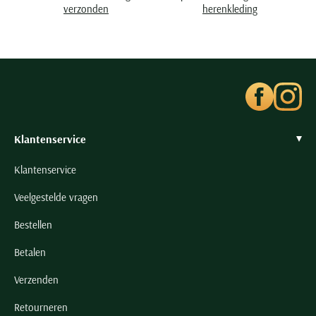
Seidensticker
verzonden
herenkleding
Slater
State of Art
Superdry
Tenson
Thomas Maine
Klantenservice
Tommy Hilfiger
Tramarossa
Klantenservice
UBR
Veelgestelde vragen
Vanguard
Bestellen
Wellington of Billmore
William Lockie
Betalen
Xacus
Verzenden
Retourneren
Alle merken