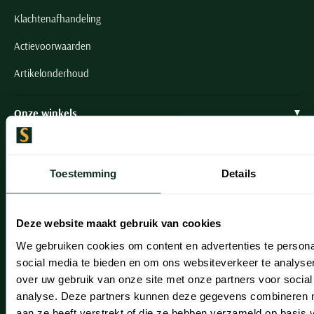
Klachtenafhandeling
Actievoorwaarden
Artikelonderhoud
Onze winkels
Onze winkels
Heemstede
Toestemming
Details
Hillegom
Deze website maakt gebruik van cookies
Leiderdorp
We gebruiken cookies om content en advertenties te persona
Lisse
social media te bieden en om ons websiteverkeer te analyse
over uw gebruik van onze site met onze partners voor social
Noordwijk
analyse. Deze partners kunnen deze gegevens combineren me
Oegstgeest
aan ze heeft verstrekt of die ze hebben verzameld op basis