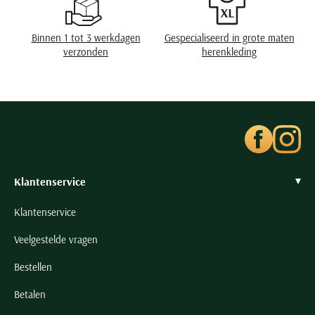
Eigenschappen
Stretch
Seidensticker
Slater
Binnen 1 tot 3 werkdagen
Gespecialiseerd in grote maten
verzonden
herenkleding
State of Art
Superdry
Tenson
Thomas Maine
Tommy Hilfiger
Tramarossa
Klantenservice
UBR
Vanguard
Klantenservice
Wellington of Billmore
Veelgestelde vragen
William Lockie
Bestellen
Xacus
Betalen
Alle merken