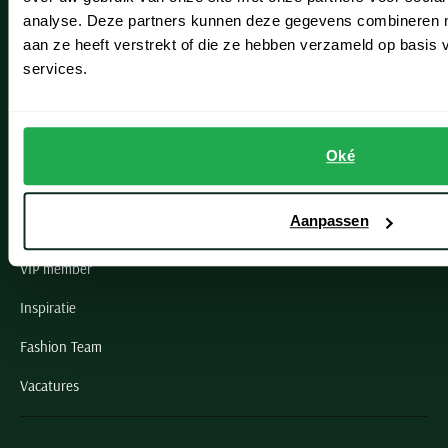
Noordwijk
analyse. Deze partners kunnen deze gegevens combineren me
aan ze heeft verstrekt of die ze hebben verzameld op basis
Oegstgeest
services.
Openingstijden winkels
Schulte Herenmode
Oké
Grote maten herenkleding
Aanpassen
Paul & Shark specialist
VIP member
Inspiratie
Fashion Team
Vacatures