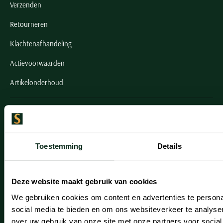
Verzenden
Retourneren
Klachtenafhandeling
Actievoorwaarden
Artikelonderhoud
Onze winkels
Onze winkels
Toestemming
Details
Heemstede
Hillegom
Deze website maakt gebruik van cookies
Leiderdorp
We gebruiken cookies om content en advertenties te persona
social media te bieden en om ons websiteverkeer te analyse
Lisse
over uw gebruik van onze site met onze partners voor social