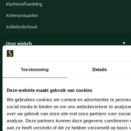
Klachtenafhandeling
Actievoorwaarden
Artikelonderhoud
Onze winkels
Onze winkels
Heemstede
Toestemming
Details
Hillegom
Leiderdorp
Deze website maakt gebruik van cookies
We gebruiken cookies om content en advertenties te persona
Lisse
social media te bieden en om ons websiteverkeer te analyse
Noordwijk
over uw gebruik van onze site met onze partners voor social
analyse. Deze partners kunnen deze gegevens combineren me
Oegstgeest
aan ze heeft verstrekt of die ze hebben verzameld op basis