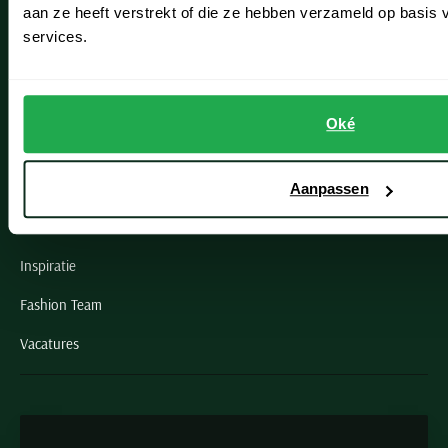
Oegstgeest
aan ze heeft verstrekt of die ze hebben verzameld op basis
services.
Openingstijden winkels
Schulte Herenmode
Oké
Grote maten herenkleding
Paul & Shark specialist
Aanpassen
VIP member
Inspiratie
Fashion Team
Vacatures