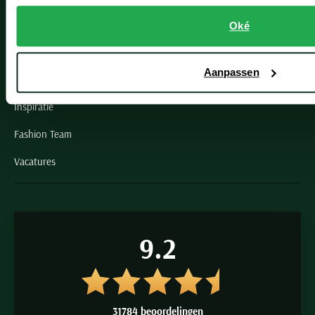
Grote maten herenkleding
Oké
Paul & Shark specialist
Aanpassen
VIP member
Inspiratie
Fashion Team
Vacatures
9.2
31784 beoordelingen