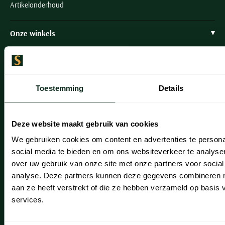
Artikelonderhoud
Onze winkels
Onze winkels
Heemstede
Toestemming
Details
Hillegom
Leiderdorp
Deze website maakt gebruik van cookies
Lisse
We gebruiken cookies om content en advertenties te persona
social media te bieden en om ons websiteverkeer te analyse
Noordwijk
over uw gebruik van onze site met onze partners voor social
Oegstgeest
analyse. Deze partners kunnen deze gegevens combineren me
aan ze heeft verstrekt of die ze hebben verzameld op basis
Openingstijden winkels
services.
Schulte Herenmode