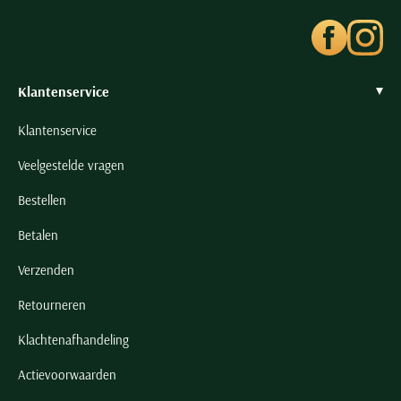
Seidensticker
Slater
State of Art
Klantenservice
Superdry
Tenson
Klantenservice
Thomas Maine
Veelgestelde vragen
Tommy Hilfiger
Bestellen
Tramarossa
UBR
Betalen
Vanguard
Verzenden
Wellington of Billmore
Retourneren
William Lockie
Klachtenafhandeling
Xacus
Actievoorwaarden
Alle merken