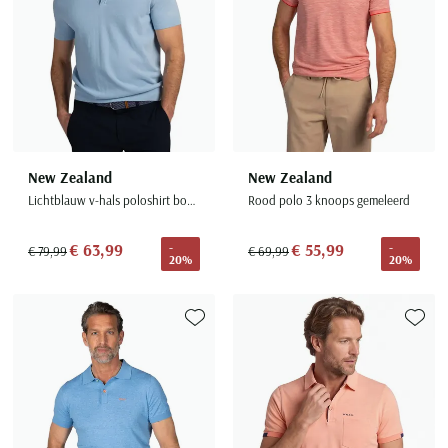
Seidensticker
Slater
State of Art
Superdry
Tenson
Thomas Maine
New Zealand
New Zealand
Tommy Hilfiger
Lichtblauw v-hals poloshirt boord donker randje
Rood polo 3 knoops gemeleerd
Tramarossa
€ 63,99
€ 55,99
-
-
€ 79,99
€ 69,99
UBR
20%
20%
Vanguard
Wellington of Billmore
Toevoegen aan favorieten
Toevoe
William Lockie
Xacus
Alle merken