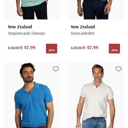
New Zealand
New Zealand
Turquoise polo 3 knoops
Groen poloshirt
€ 47,99
€ 47,99
-
-
€ 59,99
€ 59,99
20%
20%
Toevoegen aan favorieten
Toevoe