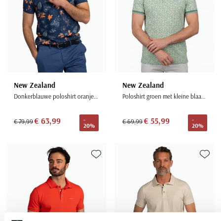
New Zealand
New Zealand
Donkerblauwe poloshirt oranje bloemen print
Poloshirt groen met kleine blaadjes print
€ 63,99
€ 55,99
-
-
€ 79,99
€ 69,99
20%
20%
Toevoegen aan favorieten
Toevoe