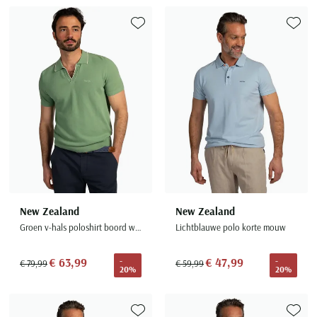
Toevoegen aan favorieten
Toevoe
New Zealand
New Zealand
Groen v-hals poloshirt boord wit randje
Lichtblauwe polo korte mouw
€ 63,99
€ 47,99
-
-
€ 79,99
€ 59,99
20%
20%