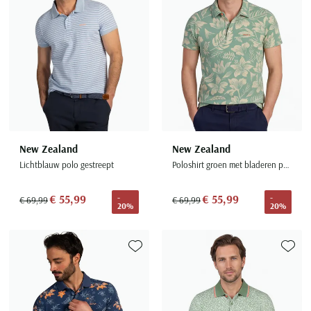
New Zealand
New Zealand
Lichtblauw polo gestreept
Poloshirt groen met bladeren print
€ 55,99
€ 55,99
-
-
€ 69,99
€ 69,99
20%
20%
Toevoegen aan favorieten
Toevoe