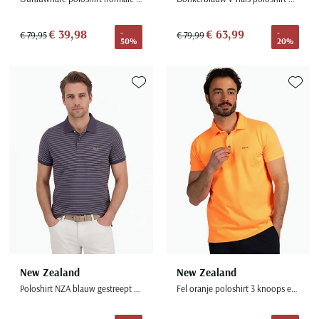
€ 39,98
€ 63,99
-
-
€ 79,95
€ 79,99
50%
20%
Toevoegen aan favorieten
Toevoe
New Zealand
New Zealand
Poloshirt NZA blauw gestreept katoen
Fel oranje poloshirt 3 knoops effen