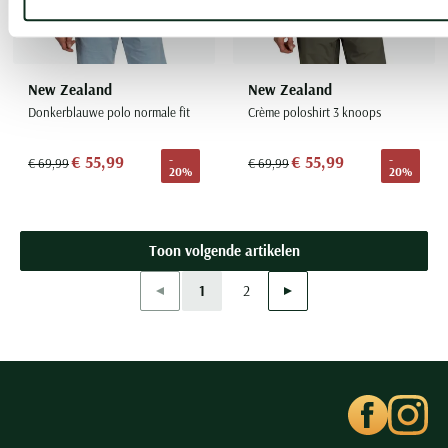
New Zealand
New Zealand
Donkerblauwe polo normale fit
Crème poloshirt 3 knoops
€ 55,99
€ 55,99
-
-
€ 69,99
€ 69,99
20%
20%
Toon volgende artikelen
Vorige
Volgende
1
2
Current Page
Page