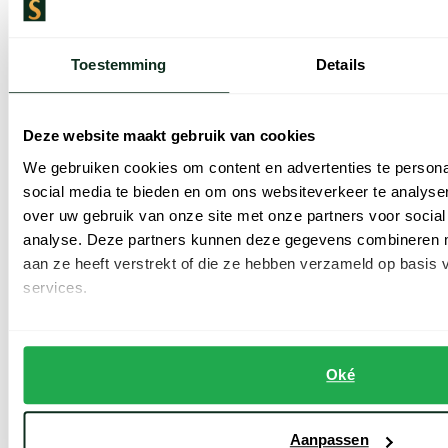
Toestemming
Details
New Zealand
New Zealand
Deze website maakt gebruik van cookies
poloshirt oranje
Beige polo normale fit korte mouw
We gebruiken cookies om content en advertenties te persona
social media te bieden en om ons websiteverkeer te analyse
€ 47,99
€ 47,99
-
-
€ 59,99
€ 59,99
20%
20%
over uw gebruik van onze site met onze partners voor social
analyse. Deze partners kunnen deze gegevens combineren me
aan ze heeft verstrekt of die ze hebben verzameld op basis
services.
Toevoegen aan favorieten
Toevoe
Oké
Aanpassen