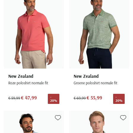
Toevoegen aan favorieten
Toevoe
New Zealand
New Zealand
Roze poloshirt normale fit
Groene poloshirt normale fit
€ 47,99
€ 55,99
-
-
€ 59,99
€ 69,99
20%
20%
Toevoegen aan favorieten
Toevoe