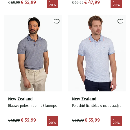
€ 55,99
€ 47,99
-
-
€ 69,99
€ 59,99
20%
20%
Toevoegen aan favorieten
Toevoe
New Zealand
New Zealand
Blauwe poloshirt print 3 knoops
Poloshirt lichtblauw met blaadjesprint
€ 55,99
€ 55,99
-
-
€ 69,99
€ 69,99
20%
20%