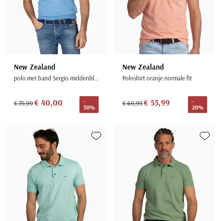
New Zealand
New Zealand
polo met band Sergio middenblauw normale fit
Poloshirt oranje normale fit
€ 40,00
€ 55,99
-
-
€ 79,99
€ 69,99
50%
20%
Toevoegen aan favorieten
Toevoe