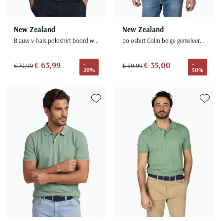
New Zealand
New Zealand
Blauw v-hals poloshirt boord wit randje
poloshirt Colin beige gemeleerd normale fit
€ 63,99
€ 35,00
-
-
€ 79,99
€ 69,99
20%
50%
Toevoegen aan favorieten
Toevoe