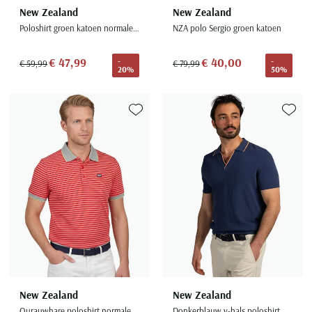
New Zealand
New Zealand
Poloshirt groen katoen normale fit
NZA polo Sergio groen katoen
€ 47,99
€ 40,00
-
-
€ 59,99
€ 79,99
20%
50%
Toevoegen aan favorieten
Toevoe
New Zealand
New Zealand
Ourauwhare poloshirt normale fit rood gestreept
Donkerblauw v-hals poloshirt boord oranje randje