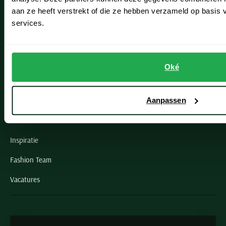
Oegstgeest
aan ze heeft verstrekt of die ze hebben verzameld op basis
services.
Openingstijden winkels
Schulte Herenmode
Oké
Grote maten herenkleding
Aanpassen
Paul & Shark specialist
VIP member
Inspiratie
Fashion Team
Vacatures