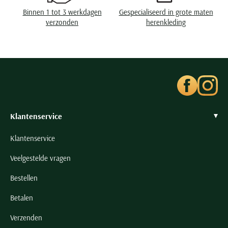
Seidensticker
Binnen 1 tot 3 werkdagen
Gespecialiseerd in grote maten
Slater
verzonden
herenkleding
State of Art
Superdry
Tenson
Thomas Maine
Tommy Hilfiger
Klantenservice
Tramarossa
UBR
Klantenservice
Vanguard
Veelgestelde vragen
Wellington of Billmore
Bestellen
William Lockie
Xacus
Betalen
Verzenden
Alle merken