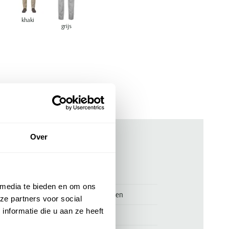
khaki
grijs
Over
ken
00149149
 media te bieden en om ons
Meyer pantalon Bonn beige katoen
ze partners voor social
nformatie die u aan ze heeft
Meyer