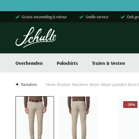
Skip to content
Gratis verzending & retour
Snelle service
Ook gr
Overhemden
Poloshirts
Truien & Vesten
Pantalons
Home
Broeken
Pantalons
Meyer
Meyer pantalon Bonn b
- 20%