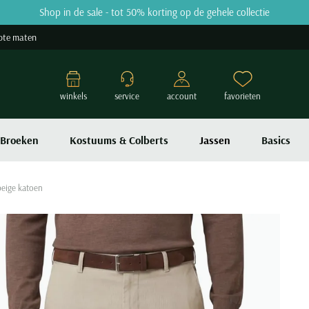
Shop in de sale - tot 50% korting op de gehele collectie
ote maten
winkels
service
account
favorieten
Broeken
Kostuums & Colberts
Jassen
Basics
eige katoen