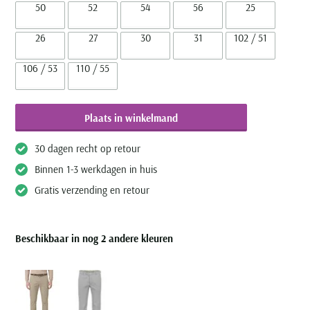
50
52
54
56
25
26
27
30
31
102 / 51
106 / 53
110 / 55
Plaats in winkelmand
30 dagen recht op retour
Binnen 1-3 werkdagen in huis
Gratis verzending en retour
Beschikbaar in nog 2 andere kleuren