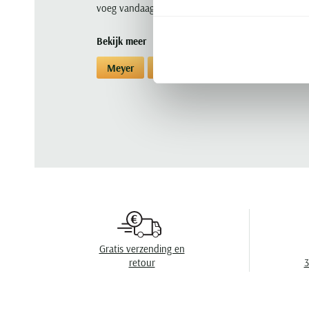
voeg vandaag nog deze essentiële zomerbroek toe 
Bekijk meer
Meyer
Pantalons
Pantalons Meyer
Gratis verzending en
retour
3