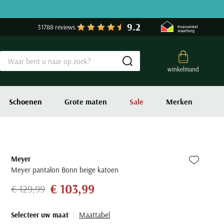
9.2
31788 reviews
Submit search
winkelmand
Schoenen
Grote maten
Sale
Merken
Meyer
Zet bij fa
Meyer pantalon Bonn beige katoen
€ 103,99
€ 129,99
Selecteer uw maat
Maattabel