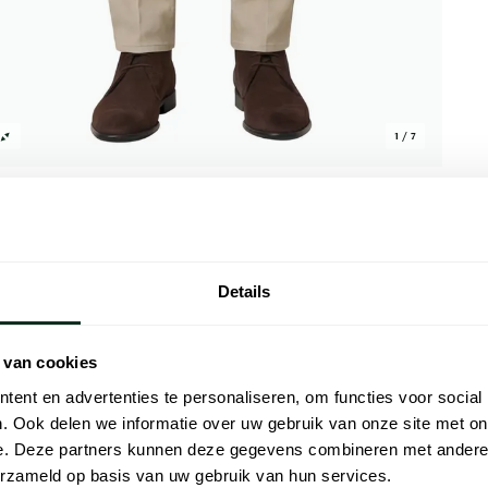
1 / 7
Details
Alle kenmer
 van cookies
er Bonn chino. Vervaardigd uit 97% katoen
Artikelnr.
male pasvorm met een vleugje stretch voor
ent en advertenties te personaliseren, om functies voor social
Naam
 deze broek veelzijdig en ideaal voor zowel
. Ook delen we informatie over uw gebruik van onze site met on
 chino is een must-have voor de zomer
e. Deze partners kunnen deze gegevens combineren met andere i
Merk
 en het vakmanschap van Meyer Bonn en
erzameld op basis van uw gebruik van hun services.