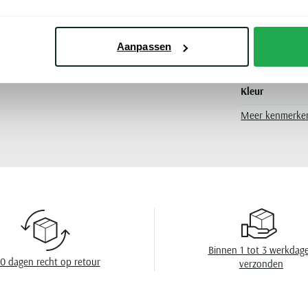
aan uw collectie.
Lijn
Materiaal
Aanpassen
Pasvorm
Kleur
Meer kenmerke
Leveranciers nr
Model
Design
Omslag
Eigenschappen
Binnen 1 tot 3 werkdag
0 dagen recht op retour
verzonden