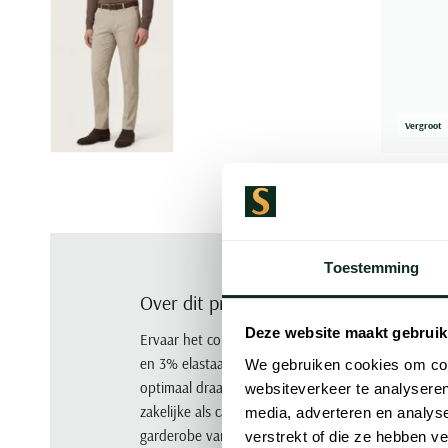
Vergroot
Toestemming
Over dit product
Deze website maakt gebruik
Ervaar het comfort en de stijl van deze beige Mey
en 3% elastaan combineert deze pantalon een nor
We gebruiken cookies om cont
optimaal draagcomfort. De effen beige kleur maakt
websiteverkeer te analyseren
zakelijke als casual gelegenheden. De Meyer Bonn
media, adverteren en analys
garderobe van elke man. Geniet van de kwaliteit
verstrekt of die ze hebben v