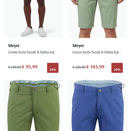
Meyer
Meyer
Creme korte broek B-Palma katoen
Groen korte broek B-Palma katoen
€ 95,99
€ 103,99
-
-
€ 119,99
€ 129,99
20%
20%
Toevoegen aan favorieten
Toevoe