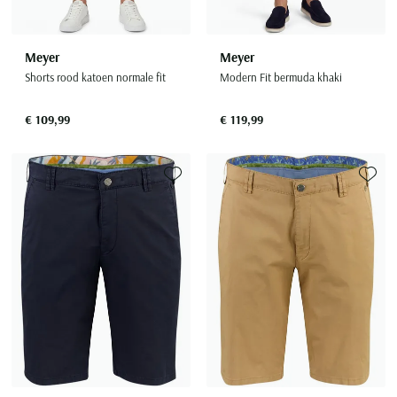
Meyer
Meyer
Shorts rood katoen normale fit
Modern Fit bermuda khaki
€ 109,99
€ 119,99
Toevoegen aan favorieten
Toevoe