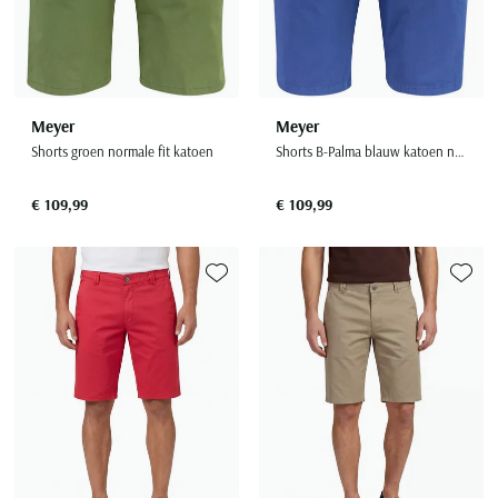
Meyer
Meyer
Shorts groen normale fit katoen
Shorts B-Palma blauw katoen normale fit
€ 109,99
€ 109,99
Toevoegen aan favorieten
Toevoe