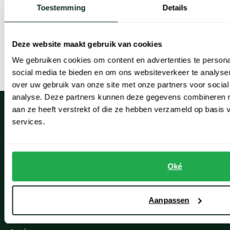
Toestemming
Details
Een bermuda, short of korte broek mag niet ontbreken in de
zomermaanden. Zelfs op de warmste dagen biedt de korte heren
Deze website maakt gebruik van cookies
broek van Meyer een optimaal draagcomfort en vindt u voor elke
We gebruiken cookies om content en advertenties te persona
Lees meer
social media te bieden en om ons websiteverkeer te analyse
gelegenheid een passend exemplaar.
over uw gebruik van onze site met onze partners voor social
analyse. Deze partners kunnen deze gegevens combineren me
De korte chino-modellen van katoen met elastaan hebben een
aan ze heeft verstrekt of die ze hebben verzameld op basis
casual uitstraling. Combineer deze nette bermuda met een mooi
services.
overhemd en instappers voor een stijlvolle verschijning op een
Klantenservice
zomerfeest. Ook op vakantie gaat de Meyer korte broek mee. Met
een paar espadrilles of teenslippers en een polo maakt u uitstapjes
Oké
Klantenservice
in een uiterst comfortabele korte broek. Bent u een fervent
Veelgestelde vragen
wandelaar of graag actief bezig? De cargo-modellen uit de Meyer-
Aanpassen
Bestellen
collectie zijn gemaakt met superstretch en grote zakken aan de
zijkant. Dankzij de perfecte pasvormen en de elastische en