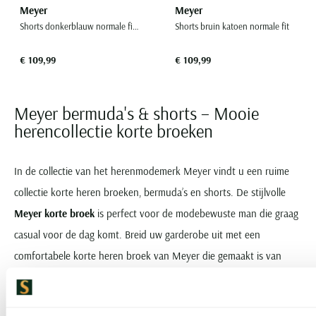
Meyer
Meyer
Shorts donkerblauw normale fit katoen
Shorts bruin katoen normale fit
€ 109,99
€ 109,99
Meyer bermuda's & shorts – Mooie
herencollectie korte broeken
In de collectie van het herenmodemerk Meyer vindt u een ruime
collectie korte heren broeken, bermuda’s en shorts. De stijlvolle
Meyer korte broek
is perfect voor de modebewuste man die graag
casual voor de dag komt. Breid uw garderobe uit met een
comfortabele korte heren broek van Meyer die gemaakt is van
hoogwaardige stoffen en voorzien van functionele details.
Blote benen in een stijlvolle Meyer korte broek