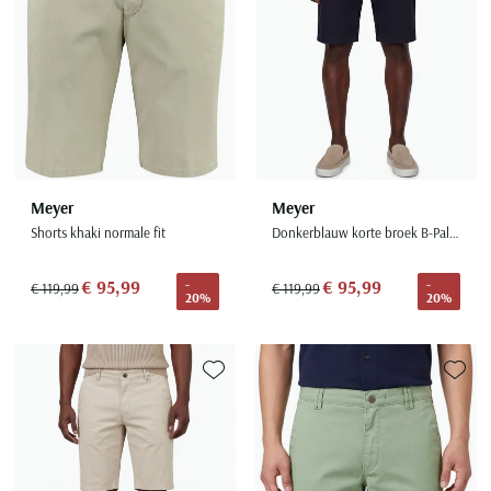
Meyer
Meyer
Shorts khaki normale fit
Donkerblauw korte broek B-Palma katoen
€ 95,99
€ 95,99
-
-
€ 119,99
€ 119,99
20%
20%
Toevoegen aan favorieten
Toevoe