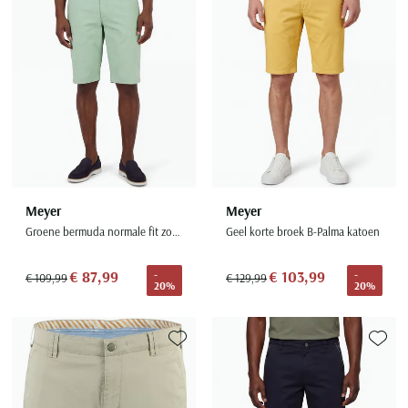
Meyer
Meyer
Groene bermuda normale fit zonder omslag
Geel korte broek B-Palma katoen
€ 87,99
€ 103,99
-
-
€ 109,99
€ 129,99
20%
20%
Toevoegen aan favorieten
Toevoe