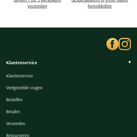
Seidensticker
verzonden
herenkleding
Slater
State of Art
Superdry
Tenson
Thomas Maine
Tommy Hilfiger
Klantenservice
Tramarossa
Klantenservice
UBR
Veelgestelde vragen
Vanguard
Wellington of Billmore
Bestellen
William Lockie
Betalen
Xacus
Verzenden
Alle merken
Retourneren