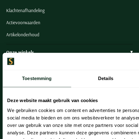
Klachtenafhandeling
Actievoorwaarden
Artikelonderhoud
Onze winkels
Onze winkels
Heemstede
Toestemming
Details
Hillegom
Deze website maakt gebruik van cookies
Leiderdorp
We gebruiken cookies om content en advertenties te persona
Lisse
social media te bieden en om ons websiteverkeer te analyse
over uw gebruik van onze site met onze partners voor social
Noordwijk
analyse. Deze partners kunnen deze gegevens combineren me
Oegstgeest