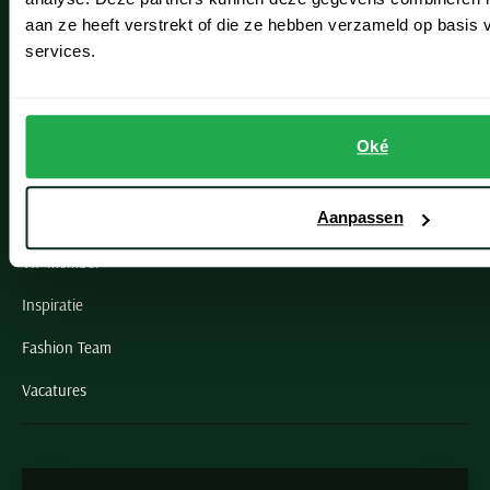
Oegstgeest
aan ze heeft verstrekt of die ze hebben verzameld op basis
services.
Openingstijden winkels
Schulte Herenmode
Oké
Grote maten herenkleding
Aanpassen
Paul & Shark specialist
VIP member
Inspiratie
Fashion Team
Vacatures