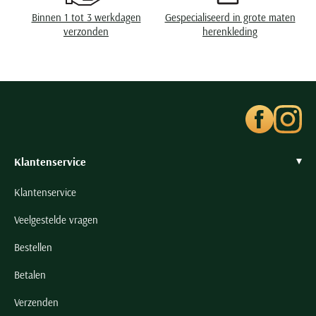
Seidensticker
Binnen 1 tot 3 werkdagen
Gespecialiseerd in grote maten
Slater
verzonden
herenkleding
State of Art
Superdry
Tenson
Thomas Maine
Tommy Hilfiger
Klantenservice
Tramarossa
UBR
Klantenservice
Vanguard
Veelgestelde vragen
Wellington of Billmore
Bestellen
William Lockie
Xacus
Betalen
Verzenden
Alle merken