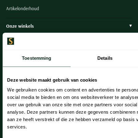
Artikelonderhoud
Onze winkels
Onze winkels
Heemstede
Toestemming
Details
Hillegom
Leiderdorp
Deze website maakt gebruik van cookies
Lisse
We gebruiken cookies om content en advertenties te persona
social media te bieden en om ons websiteverkeer te analyse
Noordwijk
over uw gebruik van onze site met onze partners voor social
Oegstgeest
analyse. Deze partners kunnen deze gegevens combineren me
aan ze heeft verstrekt of die ze hebben verzameld op basis
Openingstijden winkels
services.