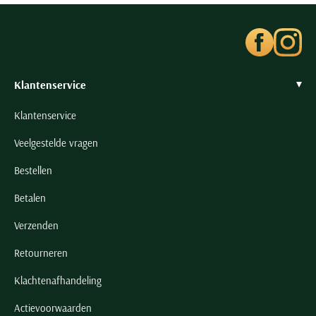
Seidensticker
Slater
State of Art
Superdry
Klantenservice
Tenson
Klantenservice
Thomas Maine
Tommy Hilfiger
Veelgestelde vragen
Tramarossa
Bestellen
UBR
Betalen
Vanguard
Verzenden
Wellington of Billmore
William Lockie
Retourneren
Xacus
Klachtenafhandeling
Actievoorwaarden
Alle merken