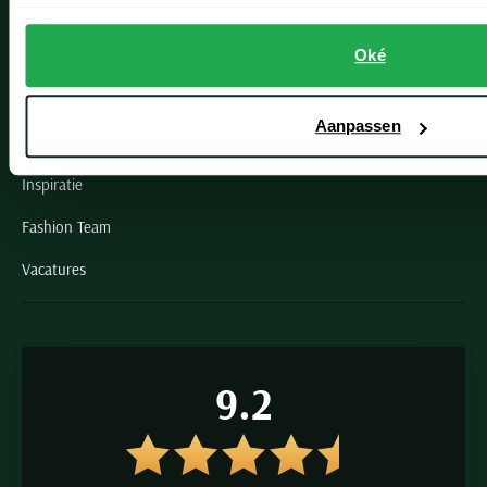
Schulte Herenmode
Oké
Grote maten herenkleding
Paul & Shark specialist
Aanpassen
VIP member
Inspiratie
Fashion Team
Vacatures
9.2