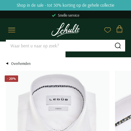
Skip to content
Shop in de sale - tot 50% korting op de gehele collectie
9.2
31809 reviews
Snelle service
Overhemden
Poloshirts
Truien & Vesten
Broeken
Kostuums & Colberts
Jassen
Basics
Schoenen
Grote maten
Sale
Merken
Close
Close
Close
Close
Close
Close
Close
Close
Close
Close
Close
Categorieen
Categorieen
Categorieen
Categorieen
Categorieen
Categorieen
Categorieen
Categorieen
Grote maten categorieën
Categorieen
Merken
Sub
Zakelijke overhemden
Poloshirts korte mouw
Truien
Jeans
Kostuums Mix & Match
Tussenjas
Ondergoed
Nette schoenen
Overhemden
Overhemden sale
Aeronautica Militare
Casual overhemden
Poloshirts lange mouw
Sweaters
Pantalons
Pantalons Mix & Match
Winterjas
T-shirts
Veterschoenen
Poloshirts
Polo sale
A Fish Named Fred
Overhemden
Korte mouw overhemden
Polo korte mouw extra lang
Hoodies
Katoenen broeken
Colberts
Zomerjas
Slips
Instappers
Truien & Vesten
T-shirts sale
Airforce
Lange mouw overhemden
Polo lange mouw extra lang
Coltruien
Corduroy broeken
Nette overshirts
Bodywarmers
Boxershorts
Loafers
Broeken
Truien & Vesten sale
Alan Red
- 20%
Mouwlengte 7 overhemden
T-shirts
Half zip truien
Chino broeken
Pakken
Leren jassen
Singlets
Sneakers
Kostuums & Colberts
Truien sale
Alberto
Alle overhemden
Ondershirts
Vesten
Korte broeken
Gilets
Jassen met capuchon
Tanktops
Boots
Jassen
Vesten sale
Baileys
Alle poloshirts
Overshirts
Zwembroeken
Alle kostuums & colberts
Alle jassen
Sokken
Alle schoenen
Schoenen
Sweaters sale
Barbour
Pasvorm
Slipovers
Alle broeken
Stropdassen
Basics
Colberts sale
Blackstone
Slim fit overhemden
Populaire Categorieën
Populaire kleuren
Kies de perfecte lengte
Merken
Truien extra lang
Riemen
Jeans sale
Blue Industry
Regular fit overhemden
Polo met v-hals
Beige colbert
Korte jassen
Blackstone
Populaire kleuren
Grote maten Herenkleding