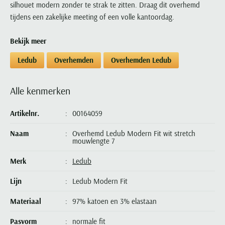
silhouet modern zonder te strak te zitten. Draag dit overhemd
Portofino
PME Legend
Tussenjassen
PME Legend
Polo Ralph Lauren
Pierre Cardin
New Zealand
Lacoste
tijdens een zakelijke meeting of een volle kantoordag.
Profuomo
Polo Ralph Lauren
Bodywarmers
Polo Ralph Lauren
PME Legend
PME Legend
Olymp
Ledub
R2
Portofino
Portofino
Portofino
Polo Ralph Lauren
Bekijk meer
Paul & Shark
Lyle & Scott
Seidensticker
Reset
Profuomo
Profuomo
Portofino
Polo Ralph Lauren
Mac
Ledub
Overhemden
Overhemden Ledub
State of Art
State of Art
State of Art
State of Art
Replay
PME Legend
Maerz
Tommy Hilfiger
Superdry
Superdry
Superdry
Tommy Hilfiger
Alle kenmerken
Profuomo
Magnanni
Vanguard
Tenson
Tommy Hilfiger
Thomas Maine
Tramarossa
R2
Mason's
Artikelnr.
00164059
Xacus
Tommy Hilfiger
Vanguard
Tommy Hilfiger
Vanguard
State of Art
Mc Alson
UBR
Vanguard
Naam
Overhemd Ledub Modern Fit wit stretch
Superdry
Meyer
mouwlengte 7
Populaire kleuren
Vanguard
Grote maten
Deals
William Lockie
Tenson
New Zealand
Wit overhemd heren
Grote maten poloshirts
2e broek voor de helft
Wellington of Billmore
Merk
Ledub
Tommy Hilfiger
Zwart overhemd heren
Grote maten herenmode
Populaire materialen
Lijn
Ledub Modern Fit
Tramarossa
Blauw overhemd heren
Populaire merk lijnen
Grote maten
Katoenen trui
North 84
Vanguard
Materiaal
97% katoen en 3% elastaan
Groen overhemd heren
Meyer Chicago
Grote maten jassen
Populaire kleuren
Lamswollen trui
Olymp
Alle merken sale
Witte polo heren
Meyer Diego
Grote maten winterjassen
Pasvorm
normale fit
Merino wol trui