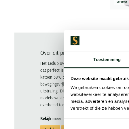
Vergroot
Over dit product
Toestemming
Het Ledub overhemd wit effen normale fit is een s
dat perfect is voor elke zakelijke gelegenheid. 
katoen 38% polyester en 5% elastaan biedt dit o
Deze website maakt gebruik
bewegingsvrijheid. De wide spread boord en enke
We gebruiken cookies om cont
uitstraling. Dit Ledub Modern Fit New overhemd m
websiteverkeer te analyseren
modebewuste professional die waarde hecht aan kwali
media, adverteren en analys
overhemd toe aan je garderobe.
verstrekt of die ze hebben v
Bekijk meer