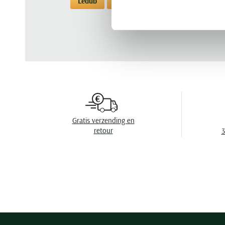
Ledub
Overhemden
Overhemden Led
Gratis verzending en
retour
3