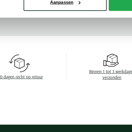
ub
Aanpassen
Kleur
Meer kenmerke
Mouwlengte
Leveranciers nr
Design
Boord
Borstzak
Binnen 1 tot 3 werkdag
Manchet
0 dagen recht op retour
verzonden
Wasvoorschrift