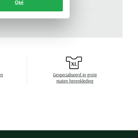
Oké
wit
n
lange mouw
.
142832-910620
effen
wide spread boord
geen borstzak
en
Gespecialiseerd in grote
enkele manchet
maten herenkleding
en
40°C was, niet in de droger, strijken op lage
temperatuur