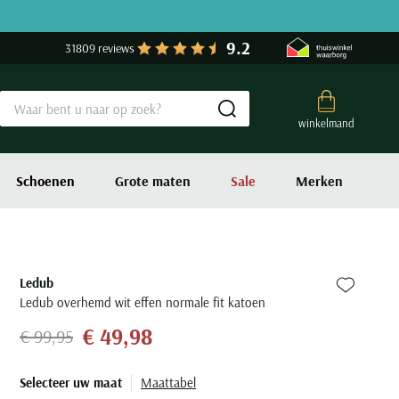
9.2
31809 reviews
Submit search
winkelmand
Schoenen
Grote maten
Sale
Merken
Ledub
Zet bij fa
Ledub overhemd wit effen normale fit katoen
€ 49,98
€ 99,95
Selecteer uw maat
Maattabel