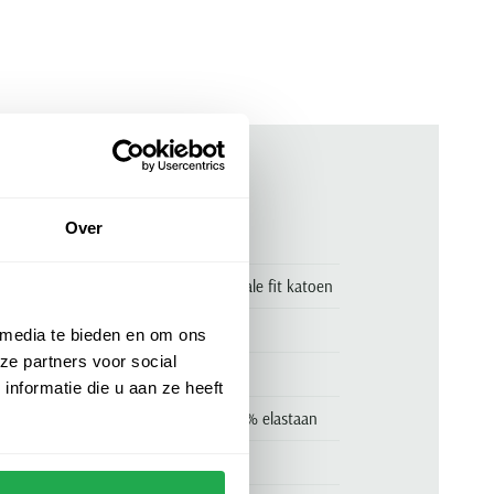
ken
Over
00158557
Ledub overhemd wit effen normale fit katoen
Ledub
 media te bieden en om ons
ze partners voor social
Ledub Modern Fit
nformatie die u aan ze heeft
53% katoen, 38% polyester en 5% elastaan
normale fit