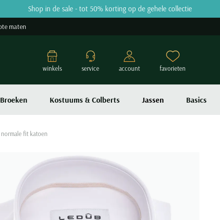
Shop in de sale - tot 50% korting op de gehele collectie
ote maten
winkels
service
account
favorieten
Broeken
Kostuums & Colberts
Jassen
Basics
normale fit katoen