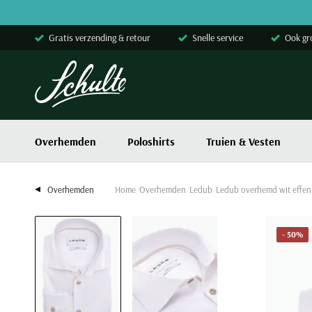
Skip to content
Gratis verzending & retour
Snelle service
Ook gr
Overhemden
Poloshirts
Truien & Vesten
Overhemden
Home
Overhemden
Ledub
Ledub overhemd wit effen 
- 50%