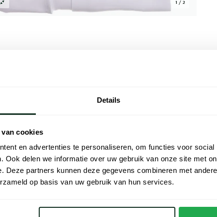
1 / 2
Alle kenmer
Details
tijlvol en comfortabel business overhemd
Artikelnr.
Gemaakt van een hoogwaardige mix van 53%
Naam
verhemd een uitstekende pasvorm en
 van cookies
le manchet geven het een moderne
Merk
ent en advertenties te personaliseren, om functies voor social
et lange mouwen is ideaal voor de
. Ook delen we informatie over uw gebruik van onze site met on
teit en stijl. Voeg dit veelzijdige
Lijn
e. Deze partners kunnen deze gegevens combineren met andere i
erzameld op basis van uw gebruik van hun services.
Materiaal
Pasvorm