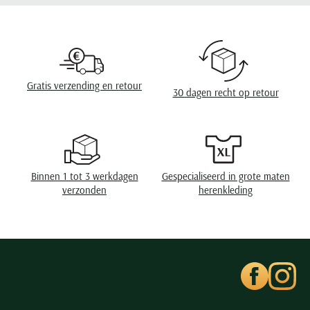
Seizoen
zomer
Seidensticker
Design
geprint
Slater
State of Art
Boord
wide spread boord
Superdry
Borstzak
een borstzak
Gratis verzending en retour
30 dagen recht op retour
Tenson
Manchet
enkele manchet
Thomas Maine
Tommy Hilfiger
Tramarossa
Binnen 1 tot 3 werkdagen
Gespecialiseerd in grote maten
UBR
verzonden
herenkleding
Vanguard
Wellington of Billmore
William Lockie
Xacus
Alle merken