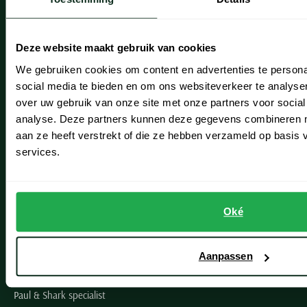
Onze winkels
Heemstede
Deze website maakt gebruik van cookies
Hillegom
We gebruiken cookies om content en advertenties te persona
social media te bieden en om ons websiteverkeer te analyse
Leiderdorp
over uw gebruik van onze site met onze partners voor social
analyse. Deze partners kunnen deze gegevens combineren me
Lisse
aan ze heeft verstrekt of die ze hebben verzameld op basis
Noordwijk
services.
Oegstgeest
Openingstijden winkels
Oké
Schulte Herenmode
Aanpassen
Grote maten herenkleding
Paul & Shark specialist