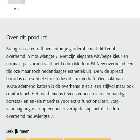
Portofino
PME Legend
Tussenjassen
PME Legend
Polo Ralph Lauren
Pierre Cardin
New Zealand
Lacoste
wit
Profuomo
Polo Ralph Lauren
Bodywarmers
Polo Ralph Lauren
PME Legend
PME Legend
Olymp
Ledub
R2
Portofino
Portofino
Portofino
Polo Ralph Lauren
Paul & Shark
Lyle & Scott
Seidensticker
Reset
Profuomo
Profuomo
Portofino
Over dit product
Polo Ralph Lauren
Mac
State of Art
State of Art
State of Art
State of Art
Replay
PME Legend
Maerz
Breng klasse en raffinement in je garderobe met dit Ledub
Tommy Hilfiger
Superdry
Superdry
Superdry
Tommy Hilfiger
Profuomo
Magnanni
overhemd in mouwlengte 7. Met zijn elegante wit/beige kleur en
Vanguard
Tenson
Tommy Hilfiger
Thomas Maine
Tramarossa
normale pasvorm straalt het Ledub Modern Fit New overhemd een
R2
Mason's
Xacus
Tommy Hilfiger
tijdloze maar toch hedendaagse esthetiek uit. De wide spread
Vanguard
Tommy Hilfiger
Vanguard
State of Art
Mc Alson
boord is een subtiele touch die dit stuk verheft. Gemaakt van
UBR
Vanguard
Superdry
Meyer
100% ademend katoen is dit overhemd niet alleen stijlvol maar ook
Populaire kleuren
Vanguard
Grote maten
Deals
William Lockie
comfortabel. Het overhemd is tevens voorzien van een handige
Tenson
New Zealand
Wit overhemd heren
Grote maten poloshirts
2e broek voor de helft
Wellington of Billmore
borstzak en enkele manchet voor extra functionaliteit. Stap
Tommy Hilfiger
Zwart overhemd heren
vandaag nog over op een meer verfijnde stijl met dit Ledub
Grote maten herenmode
Populaire materialen
Tramarossa
overhemd mouwlengte 7.
Blauw overhemd heren
Populaire merk lijnen
Grote maten
Katoenen trui
North 84
Vanguard
Groen overhemd heren
Meyer Chicago
Grote maten jassen
Populaire kleuren
Lamswollen trui
Olymp
Bekijk meer
Alle merken sale
Witte polo heren
Meyer Diego
Grote maten winterjassen
Merino wol trui