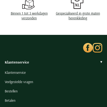
Eigenschappen
strijkvrij
Seidensticker
Slater
Binnen 1 tot 3 werkdagen
Gespecialiseerd in grote maten
State of Art
verzonden
herenkleding
Superdry
Tenson
Thomas Maine
Tommy Hilfiger
Tramarossa
Klantenservice
UBR
Vanguard
Klantenservice
Wellington of Billmore
Veelgestelde vragen
William Lockie
Bestellen
Xacus
Betalen
Alle merken