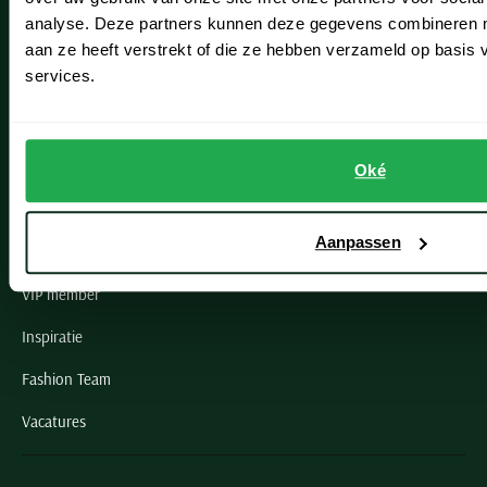
Noordwijk
analyse. Deze partners kunnen deze gegevens combineren me
aan ze heeft verstrekt of die ze hebben verzameld op basis
Oegstgeest
services.
Openingstijden winkels
Schulte Herenmode
Oké
Grote maten herenkleding
Aanpassen
Paul & Shark specialist
VIP member
Inspiratie
Fashion Team
Vacatures