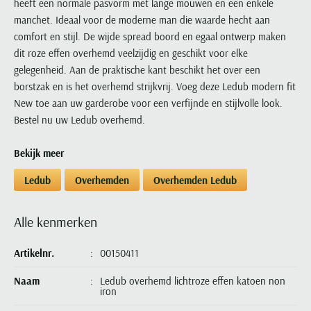
heeft een normale pasvorm met lange mouwen en een enkele
Portofino
PME Legend
Tussenjassen
PME Legend
Polo Ralph Lauren
Pierre Cardin
New Zealand
Lacoste
manchet. Ideaal voor de moderne man die waarde hecht aan
Profuomo
Polo Ralph Lauren
Bodywarmers
Polo Ralph Lauren
PME Legend
PME Legend
comfort en stijl. De wijde spread boord en egaal ontwerp maken
Olymp
Ledub
R2
Portofino
dit roze effen overhemd veelzijdig en geschikt voor elke
Portofino
Portofino
Polo Ralph Lauren
Paul & Shark
Lyle & Scott
gelegenheid. Aan de praktische kant beschikt het over een
Seidensticker
Reset
Profuomo
Profuomo
Portofino
Polo Ralph Lauren
Mac
borstzak en is het overhemd strijkvrij. Voeg deze Ledub modern fit
State of Art
State of Art
State of Art
State of Art
Replay
PME Legend
Maerz
New toe aan uw garderobe voor een verfijnde en stijlvolle look.
Tommy Hilfiger
Superdry
Superdry
Superdry
Tommy Hilfiger
Bestel nu uw Ledub overhemd.
Profuomo
Magnanni
Vanguard
Tenson
Tommy Hilfiger
Thomas Maine
Tramarossa
R2
Mason's
Bekijk meer
Xacus
Tommy Hilfiger
Vanguard
Tommy Hilfiger
Vanguard
State of Art
Mc Alson
UBR
Ledub
Overhemden
Overhemden Ledub
Vanguard
Superdry
Meyer
Populaire kleuren
Vanguard
Grote maten
Deals
William Lockie
Tenson
New Zealand
Wit overhemd heren
Alle kenmerken
Grote maten poloshirts
2e broek voor de helft
Wellington of Billmore
Tommy Hilfiger
Zwart overhemd heren
Grote maten herenmode
Populaire materialen
Tramarossa
Artikelnr.
00150411
Blauw overhemd heren
Populaire merk lijnen
Grote maten
Katoenen trui
North 84
Vanguard
Naam
Ledub overhemd lichtroze effen katoen non
Groen overhemd heren
Meyer Chicago
Grote maten jassen
Populaire kleuren
Lamswollen trui
Olymp
iron
Alle merken sale
Witte polo heren
Meyer Diego
Grote maten winterjassen
Merino wol trui