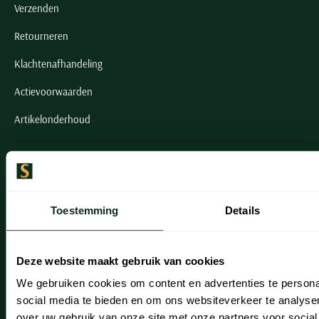
Verzenden
Retourneren
Klachtenafhandeling
Actievoorwaarden
Artikelonderhoud
Onze winkels
Onze winkels
Toestemming
Details
Heemstede
Hillegom
Deze website maakt gebruik van cookies
Leiderdorp
We gebruiken cookies om content en advertenties te persona
social media te bieden en om ons websiteverkeer te analyse
Lisse
over uw gebruik van onze site met onze partners voor social