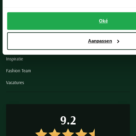
Schulte Herenmode
Oké
Grote maten herenkleding
Paul & Shark specialist
Aanpassen
VIP member
Inspiratie
Fashion Team
Vacatures
9.2