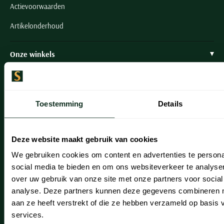
Actievoorwaarden
Artikelonderhoud
Onze winkels
Onze winkels
Heemstede
Toestemming
Details
Hillegom
Leiderdorp
Deze website maakt gebruik van cookies
Lisse
We gebruiken cookies om content en advertenties te persona
social media te bieden en om ons websiteverkeer te analyse
Noordwijk
over uw gebruik van onze site met onze partners voor social
analyse. Deze partners kunnen deze gegevens combineren me
Oegstgeest
aan ze heeft verstrekt of die ze hebben verzameld op basis
Openingstijden winkels
services.