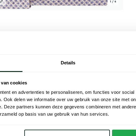
1 / 4
Alle kenmer
Details
 stijlvol business item voor de
Artikelnr.
emaakt van 100% katoen biedt het
Naam
ord en de subtiele print geven het een
 van cookies
et maken het geschikt voor zomerse
ent en advertenties te personaliseren, om functies voor social
Merk
tisch detail toe. Perfect voor een casual
. Ook delen we informatie over uw gebruik van onze site met on
rienden.
e. Deze partners kunnen deze gegevens combineren met andere i
Materiaal
erzameld op basis van uw gebruik van hun services.
Pasvorm
ub
Kleur