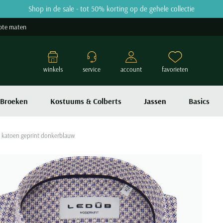
Shop in de sale - tot 50% korting op de gehele collectie
ote maten
winkels
service
account
favorieten
Broeken
Kostuums & Colberts
Jassen
Basics
 katoen geprint donkerblauw