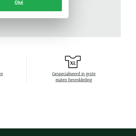
Oké
lange mouw
n
.
702015-620196
zomer
geprint
button-down boord
een borstzak
en
Gespecialiseerd in grote
maten herenkleding
enkele manchet
en
40°C was, niet in de droger, strijken op lage
temperatuur, chemish reinigen