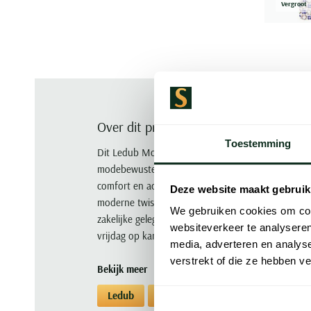
Vergroot
Over dit product
Toestemming
Dit Ledub Modern Fit New overhemd in beige is een
modebewuste man. Met een normale pasvorm en g
comfort en ademend vermogen. De button-down bo
Deze website maakt gebruik
moderne twist. De lange mouwen en enkele manch
We gebruiken cookies om cont
zakelijke gelegenheden. De borstzak voegt een prak
websiteverkeer te analyseren
vrijdag op kantoor of een ontspannen diner met v
media, adverteren en analys
verstrekt of die ze hebben v
Bekijk meer
Ledub
Overhemden
Overhemden Led