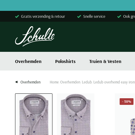
Skip to content
Gratis verzending & retour
Snelle service
Ook gr
Overhemden
Poloshirts
Truien & Vesten
Overhemden
Home
Overhemden
Ledub
Ledub overhemd easy iron
- 50%