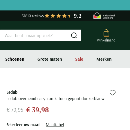
9.2
31810 reviews
Submit search
winkelmand
Schoenen
Grote maten
Sale
Merken
Ledub
Zet bij fa
Ledub overhemd easy iron katoen geprint donkerblauw
€ 39,98
€ 79,95
Selecteer uw maat
Maattabel