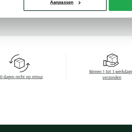
Aanpassen
Mouwlengte
Meer kenmerke
Leveranciers nr
Seizoen
Design
Boord
Borstzak
Binnen 1 tot 3 werkdag
0 dagen recht op retour
verzonden
Manchet
Wasvoorschrift