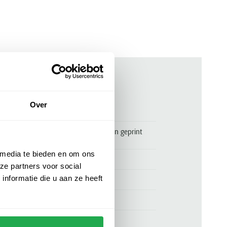
ken
Over
00162866
Ledub overhemd easy iron katoen geprint
donkerblauw
 media te bieden en om ons
Ledub
ze partners voor social
nformatie die u aan ze heeft
100% katoen
normale fit
donkerblauw