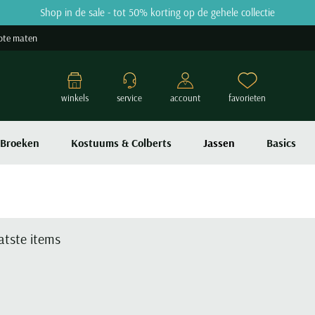
Shop in de sale - tot 50% korting op de gehele collectie
ote maten
winkels
service
account
favorieten
Broeken
Kostuums & Colberts
Jassen
Basics
atste items