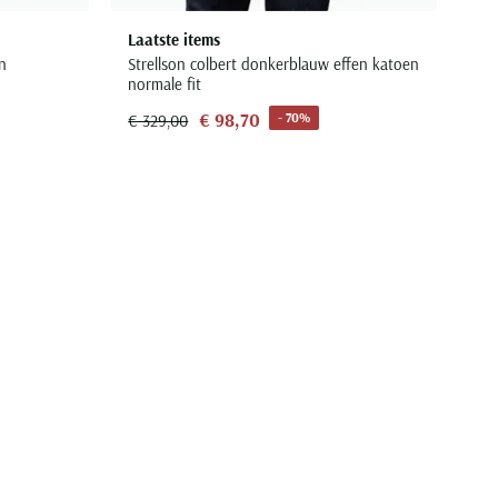
Laatste items
in
Strellson colbert donkerblauw effen katoen
normale fit
€ 98,70
- 70%
€ 329,00