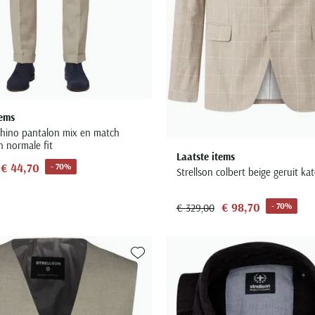
tems
 chino pantalon mix en match
n normale fit
Laatste items
€ 44,70
- 70%
Strellson colbert beige geruit ka
€ 98,70
- 70%
€ 329,00
Toevoegen aan favorieten