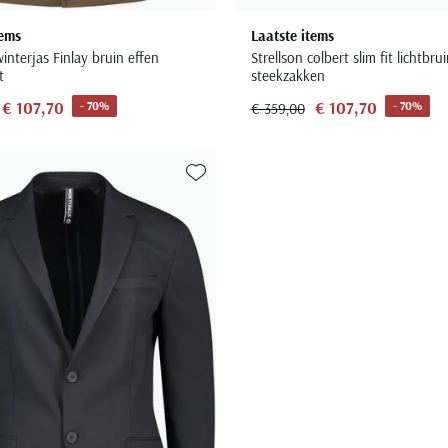
tems
Laatste items
winterjas Finlay bruin effen
Strellson colbert slim fit lichtbru
t
steekzakken
€ 107,70
€ 107,70
- 70%
- 70%
€ 359,00
Toevoegen aan favorieten