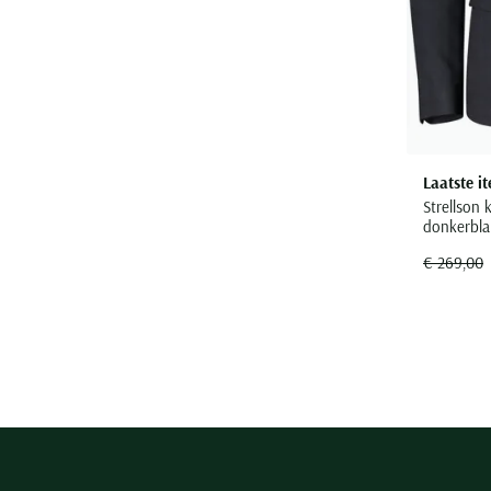
Laatste i
Strellson
donkerbla
€ 269,00