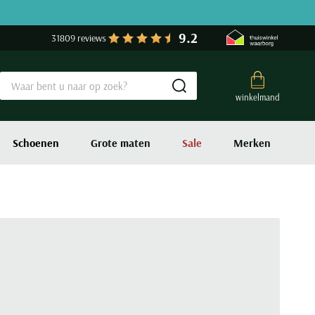
9.2
31809 reviews
Submit search
winkelmand
Schoenen
Grote maten
Sale
Merken