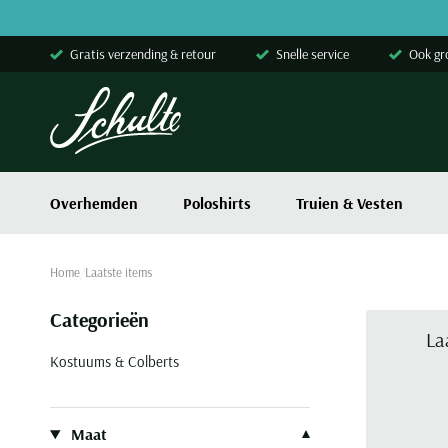
Skip to content
Gratis verzending & retour
Snelle service
Ook gr
Overhemden
Poloshirts
Truien & Vesten
Home
Laatste items
Categorieën
La
Kostuums & Colberts
Filteren op
Maat