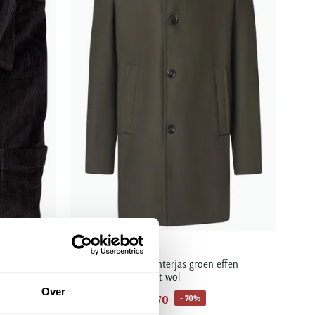
Laatste items
Strellson Finlay winterjas groen effen
knopen normale fit wol
Over
€ 119,70
- 70%
€ 399,00