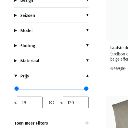
Design
Seizoen
Model
Sluiting
Laatste i
Strellson
beige effe
Materiaal
€ 149,00
Prijs
Range slider min value
Range slider max value
€
tot
€
Minimum value input
Maximum value input
Toon meer Filters