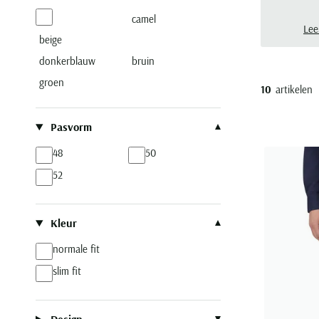
camel
Lee
beige
donkerblauw
bruin
groen
10
artikelen
Pasvorm
48
50
52
Kleur
normale fit
slim fit