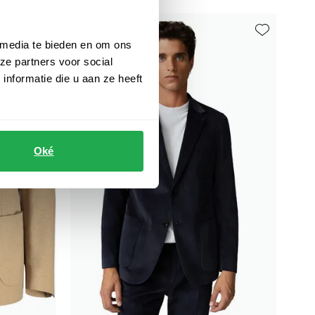
 media te bieden en om ons
Toevoegen aan favorieten
Toevoegen aa
ze partners voor social
nformatie die u aan ze heeft
Oké