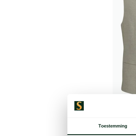
Laatste i
Strellson 
fit steekz
Toestemming
€ 139,00