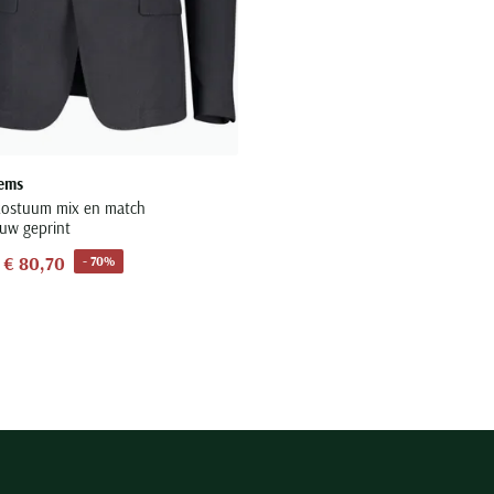
tems
 kostuum mix en match
uw geprint
€ 80,70
- 70%