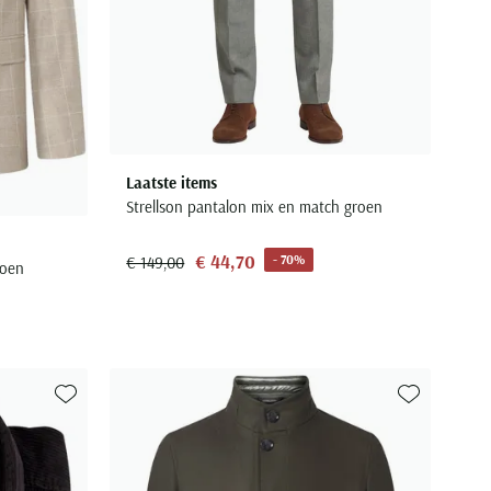
Laatste items
Strellson pantalon mix en match groen
€ 44,70
- 70%
€ 149,00
toen
Toevoegen aan favorieten
Toevoegen aa