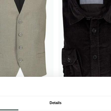
tems
Laatste items
gilet beige effen katoen normale
Overhemd Strellson bruin
akken
Details
€ 41,70
€ 29,99
- 70%
- 70%
€ 99,95