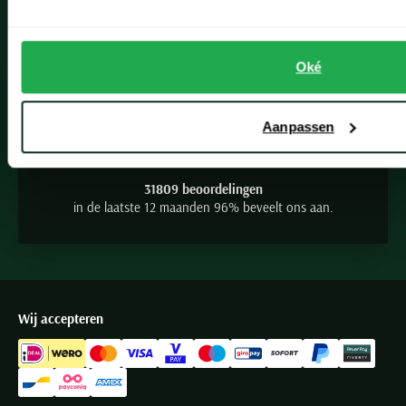
Seidensticker
Slater
State of Art
Oké
9.2
Superdry
Tenson
Aanpassen
Thomas Maine
Tommy Hilfiger
31809 beoordelingen
in de laatste 12 maanden 96% beveelt ons aan.
Tramarossa
UBR
Vanguard
Wellington of Billmore
Wij accepteren
William Lockie
Xacus
Alle merken