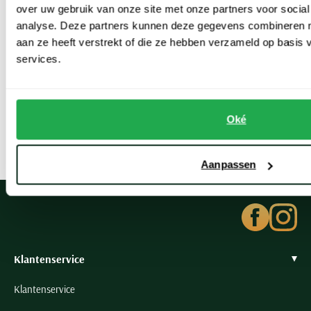
Tommy Hilfiger en
Reset
. Ook heeft u de ruime keuze uit een
over uw gebruik van onze site met onze partners voor social
analyse. Deze partners kunnen deze gegevens combineren me
breed maatbereik, van
grote winterjassen maten
tot aan extra
aan ze heeft verstrekt of die ze hebben verzameld op basis
lengte of een XXS.
services.
Liever een meer persoonlijk advies? Kom gerust langs in een van
onze winkels, zodat wij u kunnen helpen aan de perfecte rode
Oké
winterjas voor u.
Aanpassen
Klantenservice
Klantenservice