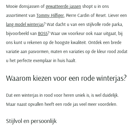
Seidensticker
Mooie donsjassen of
gewatteerde jassen
shopt u in ons
Slater
assortiment van
Tommy Hilfiger
, Pierre Cardin of Reset. Liever een
State of Art
lang model winterjas
? Wat dacht u van een stijlvolle rode parka,
Superdry
bijvoorbeeld van
BOSS
? Waar uw voorkeur ook naar uitgaat, bij
Tenson
ons kunt u rekenen op de hoogste kwaliteit. Ontdek een brede
Thomas Maine
variatie aan pasvormen, maten en variaties op de kleur rood zodat
Tommy Hilfiger
u het perfecte exemplaar in huis haalt.
Tramarossa
Waarom kiezen voor een rode winterjas?
UBR
Vanguard
Dat een winterjas in rood voor heren uniek is, is wel duidelijk.
Wellington of Billmore
Maar naast opvallen heeft een rode jas veel meer voordelen.
William Lockie
Xacus
Stijlvol en persoonlijk
Alle merken