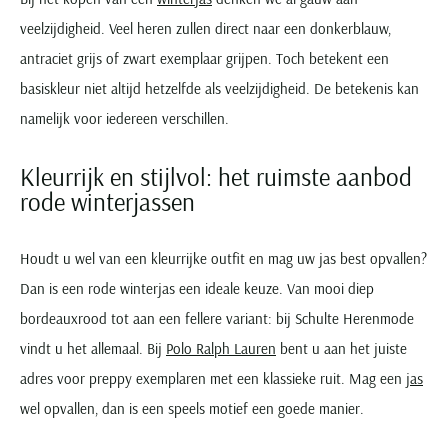
Paul & Shark
Grote maten
Oranje polo heren
Meyer Dubai
Grote maten zomerjassen
Katoenen vest
veelzijdigheid. Veel heren zullen direct naar een donkerblauw,
People of Shibuya
Grote maten overhemden
Blauwe polo heren
Grote maten specialist
Wollen vest
antraciet grijs of zwart exemplaar grijpen. Toch betekent een
Peuterey
Grote maten herenkleding
Grote maten
Groene polo heren
basiskleur niet altijd hetzelfde als veelzijdigheid. De betekenis kan
Fleece trui
Pierre Cardin
Grote maten broeken
Model jas
namelijk voor iedereen verschillen.
Polo Ralph Lauren
Populaire materialen
Grote maten herenmode
Gewatteerde jassen
Populaire lijnen
Grote maten
Portofino
Flanellen overhemden
Ralph Lauren Slim Fit polo
Parka jassen
Kleurrijk en stijlvol: het ruimste aanbod
Grote maten truien
PME Legend
Linnen overhemden
Populaire fits
rode winterjassen
Ralph Lauren Custom Fit polo
Mantel jassen
Grote maten vesten
Profuomo
Denim overhemden
Broeken slim fit
Lacoste Slim Fit polo
Regenjassen
Grote maten truien & vesten
Rehab
Katoenen overhemden
Jeans slim fit
Houdt u wel van een kleurrijke outfit en mag uw jas best opvallen?
Bomber jacks
Grote maten specialist
Replay
Corduroy overhemden
Cargo broeken
Deals
Dan is een rode winterjas een ideale keuze. Van mooi diep
Windjacks
Reset
Buy 2 save €20
bordeauxrood tot aan een fellere variant: bij Schulte Herenmode
Softshell jassen
Roy Robson
vindt u het allemaal. Bij
Polo Ralph Lauren
bent u aan het juiste
Schiesser
adres voor preppy exemplaren met een klassieke ruit. Mag een
jas
wel opvallen, dan is een speels motief een goede manier.