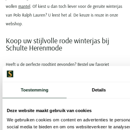
wollen
mantel
. Of kiest u dan toch liever voor de geruite winterjas
van Polo Ralph Lauren? U leest het al. De keuze is reuze in onze
webshop.
Koop uw stijlvolle rode winterjas bij
Schulte Herenmode
Heeft u de perfecte roodtint gevonden? Bestel uw favoriet
gemakkelijk in onze webshop met gratis verzending en retour.
Toestemming
Details
Naast rode winterjassen hebben we ook een uitgebreide collectie
in andere kleuren, zoals
bruine winterjassen
en
beige winterjassen
.
Zo vindt u altijd een jas die perfect bij uw stijl past.
Deze website maakt gebruik van cookies
We gebruiken cookies om content en advertenties te persona
U kunt bij ons terecht voor mooie merken zoals
Superdry
,
Elvine
,
social media te bieden en om ons websiteverkeer te analyse