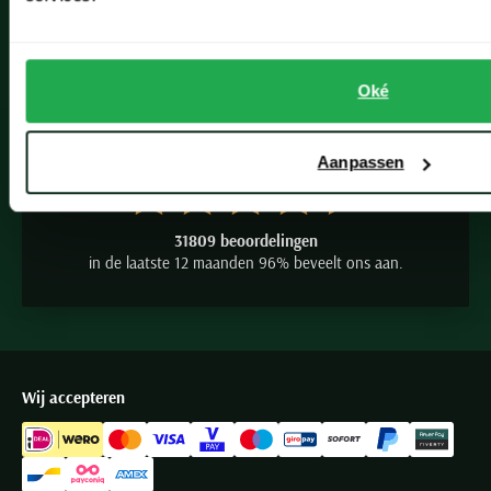
Vacatures
Seidensticker
Slater
State of Art
Oké
Superdry
9.2
Tenson
Aanpassen
Thomas Maine
Tommy Hilfiger
31809 beoordelingen
Tramarossa
in de laatste 12 maanden 96% beveelt ons aan.
UBR
Vanguard
Wellington of Billmore
William Lockie
Wij accepteren
Xacus
Alle merken