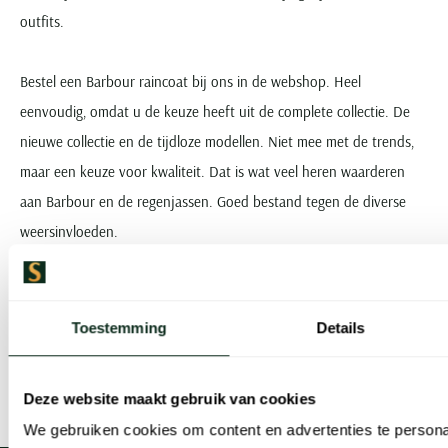
outfits.
Bestel een Barbour raincoat bij ons in de webshop. Heel
eenvoudig, omdat u de keuze heeft uit de complete collectie. De
nieuwe collectie en de tijdloze modellen. Niet mee met de trends,
maar een keuze voor kwaliteit. Dat is wat veel heren waarderen
aan Barbour en de regenjassen. Goed bestand tegen de diverse
weersinvloeden.
Gebruik onze handige filters. Vind de regenjas of raincoat die u
zoekt. Precies in uw maat en met de meest hoogwaardige
Toestemming
Details
materialen. Bestellen is heel eenvoudig, waarna wij er voor u mee
aan de slag gaan.
Deze website maakt gebruik van cookies
We gebruiken cookies om content en advertenties te persona