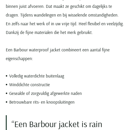
Paul & Shark
Grote maten
Oranje polo heren
Meyer Dubai
Grote maten zomerjassen
binnen juist afvoeren. Dat maakt ze geschikt om dagelijks te
Katoenen vest
People of Shibuya
Grote maten overhemden
Blauwe polo heren
Grote maten specialist
dragen. Tijdens wandelingen en bij wisselende omstandigheden.
Wollen vest
Peuterey
Grote maten herenkleding
Grote maten
En zelfs naar het werk of in uw vrije tijd. Heel flexibel en veelzijdig.
Groene polo heren
Fleece trui
Pierre Cardin
Grote maten broeken
Model jas
Dankzij de fijne materialen die het merk gebruikt.
Polo Ralph Lauren
Populaire materialen
Grote maten herenmode
Gewatteerde jassen
Populaire lijnen
Grote maten
Portofino
Flanellen overhemden
Ralph Lauren Slim Fit polo
Parka jassen
Een Barbour waterproof jacket combineert een aantal fijne
Grote maten truien
PME Legend
Linnen overhemden
Populaire fits
Ralph Lauren Custom Fit polo
Mantel jassen
eigenschappen:
Grote maten vesten
Profuomo
Denim overhemden
Broeken slim fit
Lacoste Slim Fit polo
Regenjassen
Grote maten truien & vesten
Rehab
Katoenen overhemden
Jeans slim fit
Bomber jacks
Volledig waterdichte buitenlaag
Grote maten specialist
Replay
Corduroy overhemden
Cargo broeken
Deals
Winddichte constructie
Windjacks
Reset
Buy 2 save €20
Gesealde of zorgvuldig afgewerkte naden
Softshell jassen
Roy Robson
Betrouwbare rits- en knoopsluitingen
Schiesser
Een Barbour jacket is rain