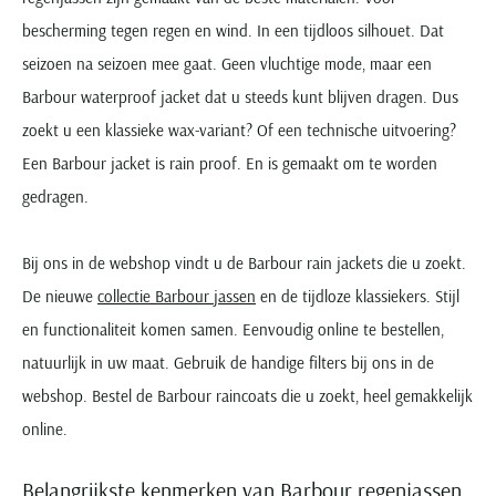
Olymp
Camel Active
Born with appetite
Cavallaro
BOSS
Digel
bescherming tegen regen en wind. In een tijdloos silhouet. Dat
Desoto
Dressler
Bugatti
Paul & Shark
Casa Moda
Brax
COM4
Lindenmann
Cast Iron
Dressler
seizoen na seizoen mee gaat. Geen vluchtige mode, maar een
Eterna
Magee
Camel Active
Pierre Cardin
Cast Iron
Bugatti
Diesel
Mc Alson
Cavallaro
Elvine
Barbour waterproof jacket dat u steeds kunt blijven dragen. Dus
Eton
Portofino
Cast Iron
Portofino
Cavallaro
Butcher of Blue
Eurex
Olymp
Elvine
Eterna
zoekt u een klassieke wax-variant? Of een technische uitvoering?
Gant
Roy Robson
Colmar
Ralph Lauren
Fred Perry
Camel Active
Gardeur
Polo Ralph Lauren
Eton
Eton
Een Barbour jacket is rain proof. En is gemaakt om te worden
Giordano
Zuitable
Dressler
Tommy Hilfiger
Gant
Casa Moda
Hiltl
Schiesser
Floris van Bommel
Floris van Bommel
gedragen.
John Miller
Elvine
Genti
Cast Iron
Slater
Gant
Fred Perry
Grote maten
Meer grote maten categorieën
Ledub
Gant
Cavallaro
Superdry
Gardeur
Gant
Bij ons in de webshop vindt u de Barbour rain jackets die u zoekt.
Grote maten kostuums
T-shirts
M.e.n.s.
Jack & Jones
Tommy Hilfiger
Lacoste
De nieuwe
collectie Barbour jassen
en de tijdloze klassiekers. Stijl
Grote maten colberts
Korte broeken
Lacoste
Mac
New Zealand
Ledub
en functionaliteit komen samen. Eenvoudig online te bestellen,
Michaelis
Grote maten herenmode
Zwembroeken
Lyle & Scott
Gant
Mason's
Populaire acties
Gardeur
natuurlijk in uw maat. Gebruik de handige filters bij ons in de
Olymp
Maatkostuums en -Colberts
Jeans
New Zealand
Maerz
Meyer
Schiesser ondergoed aanbieding
Genti
webshop. Bestel de Barbour raincoats die u zoekt, heel gemakkelijk
Paul & Shark
Paul & Shark
Truien
Olymp
New Zealand
New Zealand
Alan Red t-shirt aanbieding
Lyle and Scott
Gentiluomo
online.
PME Legend
People of Shibuya
Vesten
Paul & Shark
Olymp
North48
Falke sokken aanbieding
Mac
Giorgio
Polo Ralph Lauren
Pierre Cardin
Zomerjassen
Pierre Cardin
Paul & Shark
Paul & Shark
Belangrijkste kenmerken van Barbour regenjassen
Meyer
John Miller