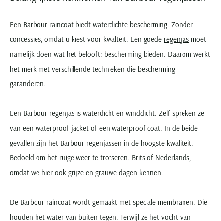
Portofino
PME Legend
Tussenjassen
PME Legend
Polo Ralph Lauren
Pierre Cardin
New Zealand
Lacoste
Profuomo
Polo Ralph Lauren
Bodywarmers
Polo Ralph Lauren
PME Legend
PME Legend
Een Barbour raincoat biedt waterdichte bescherming. Zonder
Olymp
Ledub
R2
Portofino
Portofino
Portofino
Polo Ralph Lauren
concessies, omdat u kiest voor kwalteit. Een goede
regenjas
moet
Paul & Shark
Lyle & Scott
Seidensticker
Reset
namelijk doen wat het belooft: bescherming bieden. Daarom werkt
Profuomo
Profuomo
Portofino
Polo Ralph Lauren
Mac
State of Art
State of Art
het merk met verschillende technieken die bescherming
State of Art
State of Art
Replay
PME Legend
Maerz
Tommy Hilfiger
Superdry
garanderen.
Superdry
Superdry
Tommy Hilfiger
Profuomo
Magnanni
Vanguard
Tenson
Tommy Hilfiger
Thomas Maine
Tramarossa
R2
Mason's
Xacus
Tommy Hilfiger
Een Barbour regenjas is waterdicht en winddicht. Zelf spreken ze
Vanguard
Tommy Hilfiger
Vanguard
State of Art
Mc Alson
UBR
van een waterproof jacket of een waterproof coat. In de beide
Vanguard
Superdry
Meyer
Populaire kleuren
Vanguard
gevallen zijn het Barbour regenjassen in de hoogste kwaliteit.
Grote maten
Deals
William Lockie
Tenson
New Zealand
Wit overhemd heren
Bedoeld om het ruige weer te trotseren. Brits of Nederlands,
Grote maten poloshirts
2e broek voor de helft
Wellington of Billmore
Tommy Hilfiger
Zwart overhemd heren
omdat we hier ook grijze en grauwe dagen kennen.
Grote maten herenmode
Populaire materialen
Tramarossa
Blauw overhemd heren
Populaire merk lijnen
Grote maten
Katoenen trui
North 84
Vanguard
Groen overhemd heren
Meyer Chicago
Grote maten jassen
Populaire kleuren
De Barbour raincoat wordt gemaakt met speciale membranen. Die
Lamswollen trui
Olymp
Alle merken sale
Witte polo heren
Meyer Diego
Grote maten winterjassen
houden het water van buiten tegen. Terwijl ze het vocht van
Merino wol trui