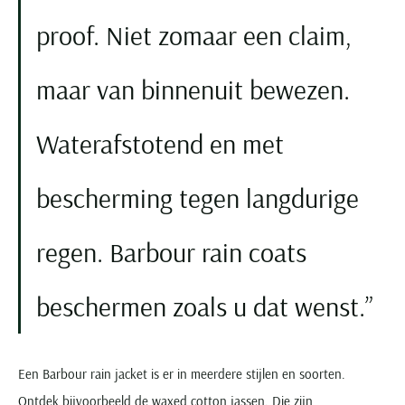
Seidensticker
proof. Niet zomaar een claim,
Slater
State of Art
maar van binnenuit bewezen.
Superdry
Tenson
Waterafstotend en met
Thomas Maine
Tommy Hilfiger
bescherming tegen langdurige
Tramarossa
UBR
regen. Barbour rain coats
Vanguard
Wellington of Billmore
beschermen zoals u dat wenst.
William Lockie
Xacus
Een Barbour rain jacket is er in meerdere stijlen en soorten.
Alle merken
Ontdek bijvoorbeeld de waxed cotton jassen. Die zijn