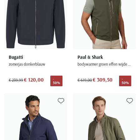
Bugatti
Paul & Shark
zomerjas donkerblauw
bodywarmer groen effen wijde fit
€ 120,00
€ 309,50
-
-
€ 239,99
€ 619,00
50%
50%
Toevoegen aan favorieten
Toevoe