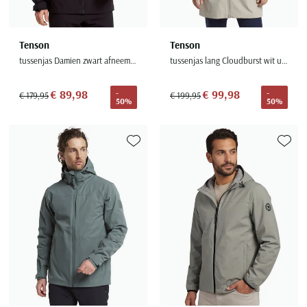
Tenson
Tenson
tussenjas Damien zwart afneembare capuchon
tussenjas lang Cloudburst wit uitneembare capuchon
€ 89,98
€ 99,98
-
-
€ 179,95
€ 199,95
50%
50%
Toevoegen aan favorieten
Toevoe