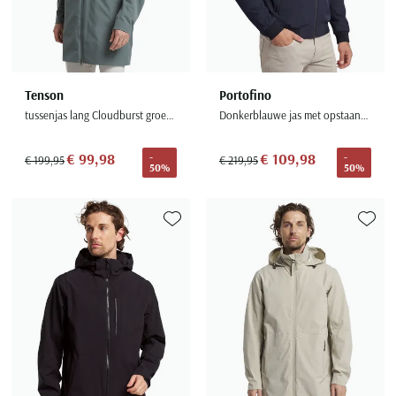
Tenson
Portofino
tussenjas lang Cloudburst groen uitneembare capuchon
Donkerblauwe jas met opstaande kraag
€ 99,98
€ 109,98
-
-
€ 199,95
€ 219,95
50%
50%
Toevoegen aan favorieten
Toevoe