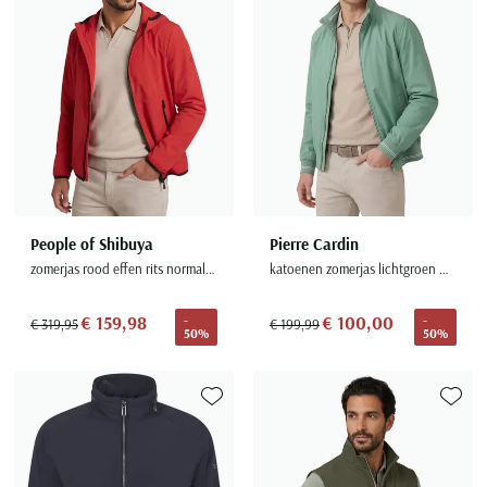
Seidensticker
Slater
State of Art
Superdry
Tenson
Thomas Maine
Tommy Hilfiger
People of Shibuya
Pierre Cardin
Tramarossa
zomerjas rood effen rits normale fit
katoenen zomerjas lichtgroen modern fit
UBR
Vanguard
€ 159,98
€ 100,00
-
-
€ 319,95
€ 199,99
50%
50%
Wellington of Billmore
William Lockie
Xacus
Toevoegen aan favorieten
Toevoe
Alle merken