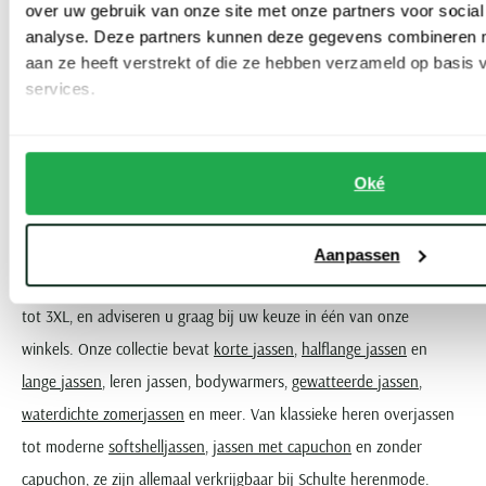
over uw gebruik van onze site met onze partners voor social
JASSEN HEREN IN ALLE MATEN
analyse. Deze partners kunnen deze gegevens combineren me
aan ze heeft verstrekt of die ze hebben verzameld op basis
Dankzij onze specialisatie in grote maten herenjassen heeft u de
services.
keuze uit alle beschikbare modellen, met iedere pasvorm. Op zoek
naar regular fit in 3XL tot en met 7XL? Wij zorgen er met de Big &
Oké
Tall-collecties en grote maten van verschillende merken voor dat u
de keuze heeft uit de diverse stijlvolle ontwerpen. Merken zoals
Tommy Hilfiger, Hugo Boss, Pierre Cardin, en meer zijn
Aanpassen
beschikbaar. We bieden ook herenjassen in reguliere maten, van S
tot 3XL, en adviseren u graag bij uw keuze in één van onze
winkels. Onze collectie bevat
korte jassen
,
halflange jassen
en
lange jassen
, leren jassen, bodywarmers,
gewatteerde jassen
,
waterdichte zomerjassen
en meer. Van klassieke heren overjassen
tot moderne
softshelljassen
,
jassen met capuchon
en zonder
capuchon, ze zijn allemaal verkrijgbaar bij Schulte herenmode.