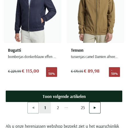
Bugatti
Tenson
bomberjas donkerblauw effen wijde fit
tussenjas camel Damien afneembare capuchon
€ 115,00
€ 89,98
-
-
€ 229,99
€ 179,95
50%
50%
Toon volgende artikelen
...
Vorige
Volgende
1
2
25
Current Page
Page
Page
Als u onze herenjassen webshop bezoekt ziet u het waarschijnlijk