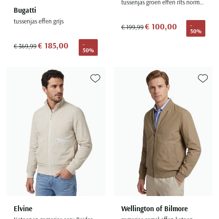
tussenjas groen effen rits normale fit
Bugatti
tussenjas effen grijs
€ 100,00
-
€ 199,99
50%
€ 185,00
-
€ 369,99
50%
Toevoegen aan favorieten
Toevoe
Elvine
Wellington of Bilmore