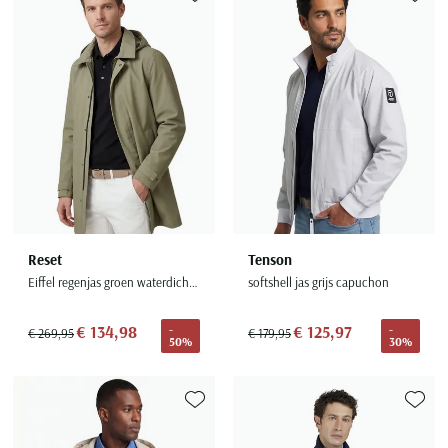
Toevoegen aan favorieten
Toevoe
Reset
Tenson
Eiffel regenjas groen waterdicht met afneembare capuchon
softshell jas grijs capuchon
€ 134,98
€ 125,97
-
-
€ 269,95
€ 179,95
50%
30%
Toevoegen aan favorieten
Toevoe