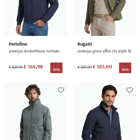
Portofino
Bugatti
zomerjas donkerblauw normale fit wol
zomerjas groen effen rits wijde fit
€ 164,98
€ 165,00
-
-
€ 329,95
€ 329,99
50%
50%
Toevoegen aan favorieten
Toevoe