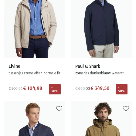
Elvine
Paul & Shark
tussenjas creme effen normale fit
zomerjas donkerblauw waterafstotend
€ 104,98
€ 349,50
-
-
€ 209,95
€ 699,00
50%
50%
Toevoegen aan favorieten
Toevoe