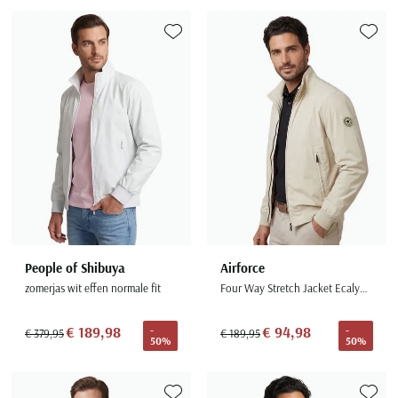
Toevoegen aan favorieten
Toevoe
People of Shibuya
Airforce
zomerjas wit effen normale fit
Four Way Stretch Jacket Ecalyptus
€ 189,98
€ 94,98
-
-
€ 379,95
€ 189,95
50%
50%