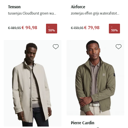
Tenson
Airforce
tussenjas Cloudburst groen waterafstotend
zomerjas effen grijs waterafstotend
€ 94,98
€ 79,98
-
-
€ 189,95
€ 159,95
50%
50%
Toevoegen aan favorieten
Toevoe
Pierre Cardin