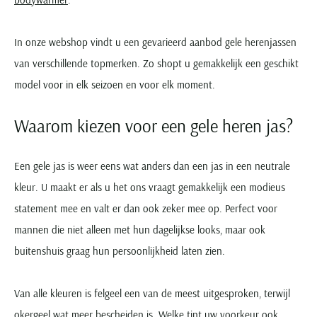
Portofino
PME Legend
Tussenjassen
PME Legend
Polo Ralph Lauren
Pierre Cardin
New Zealand
Lacoste
Profuomo
Polo Ralph Lauren
Bodywarmers
Polo Ralph Lauren
PME Legend
PME Legend
Olymp
Ledub
In onze webshop vindt u een gevarieerd aanbod gele herenjassen
R2
Portofino
Portofino
Portofino
Polo Ralph Lauren
Paul & Shark
Lyle & Scott
van verschillende topmerken. Zo shopt u gemakkelijk een geschikt
Seidensticker
Reset
Profuomo
Profuomo
Portofino
Polo Ralph Lauren
Mac
model voor in elk seizoen en voor elk moment.
State of Art
State of Art
State of Art
State of Art
Replay
PME Legend
Maerz
Tommy Hilfiger
Superdry
Superdry
Superdry
Tommy Hilfiger
Waarom kiezen voor een gele heren jas?
Profuomo
Magnanni
Vanguard
Tenson
Tommy Hilfiger
Thomas Maine
Tramarossa
R2
Mason's
Xacus
Tommy Hilfiger
Vanguard
Tommy Hilfiger
Vanguard
Een gele jas is weer eens wat anders dan een jas in een neutrale
State of Art
Mc Alson
UBR
Vanguard
kleur. U maakt er als u het ons vraagt gemakkelijk een modieus
Superdry
Meyer
Populaire kleuren
Vanguard
Grote maten
Deals
statement mee en valt er dan ook zeker mee op. Perfect voor
William Lockie
Tenson
New Zealand
Wit overhemd heren
Grote maten poloshirts
2e broek voor de helft
Wellington of Billmore
mannen die niet alleen met hun dagelijkse looks, maar ook
Tommy Hilfiger
Zwart overhemd heren
Grote maten herenmode
Populaire materialen
buitenshuis graag hun persoonlijkheid laten zien.
Tramarossa
Blauw overhemd heren
Populaire merk lijnen
Grote maten
Katoenen trui
North 84
Vanguard
Groen overhemd heren
Meyer Chicago
Grote maten jassen
Populaire kleuren
Lamswollen trui
Van alle kleuren is felgeel een van de meest uitgesproken, terwijl
Olymp
Alle merken sale
Witte polo heren
Meyer Diego
Grote maten winterjassen
Merino wol trui
okergeel wat meer bescheiden is. Welke tint uw voorkeur ook