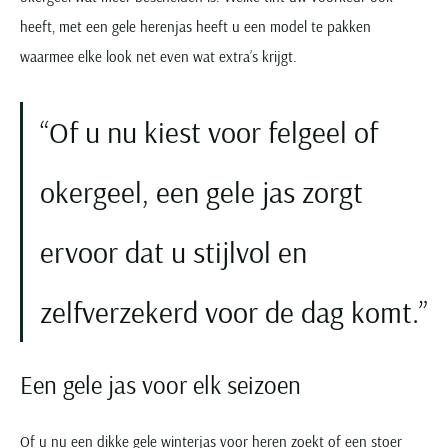
Paul & Shark
Grote maten
Oranje polo heren
Meyer Dubai
Grote maten zomerjassen
Katoenen vest
heeft, met een gele herenjas heeft u een model te pakken
People of Shibuya
Grote maten overhemden
Blauwe polo heren
Grote maten specialist
waarmee elke look net even wat extra’s krijgt.
Wollen vest
Peuterey
Grote maten herenkleding
Grote maten
Groene polo heren
Fleece trui
Pierre Cardin
Grote maten broeken
Model jas
Of u nu kiest voor felgeel of
Polo Ralph Lauren
Populaire materialen
Grote maten herenmode
Gewatteerde jassen
Populaire lijnen
Grote maten
Portofino
Flanellen overhemden
Ralph Lauren Slim Fit polo
Parka jassen
Grote maten truien
okergeel, een gele jas zorgt
PME Legend
Linnen overhemden
Populaire fits
Ralph Lauren Custom Fit polo
Mantel jassen
Grote maten vesten
Profuomo
Denim overhemden
Broeken slim fit
Lacoste Slim Fit polo
Regenjassen
Grote maten truien & vesten
ervoor dat u stijlvol en
Rehab
Katoenen overhemden
Jeans slim fit
Bomber jacks
Grote maten specialist
Replay
Corduroy overhemden
Cargo broeken
Deals
Windjacks
zelfverzekerd voor de dag komt.
Reset
Buy 2 save €20
Softshell jassen
Roy Robson
Schiesser
Een gele jas voor elk seizoen
Of u nu een dikke gele
winterjas
voor heren zoekt of een stoer