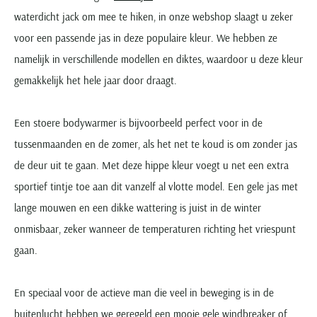
Seidensticker
waterdicht jack om mee te hiken, in onze webshop slaagt u zeker
Slater
voor een passende jas in deze populaire kleur. We hebben ze
State of Art
namelijk in verschillende modellen en diktes, waardoor u deze kleur
Superdry
gemakkelijk het hele jaar door draagt.
Tenson
Thomas Maine
Een stoere bodywarmer is bijvoorbeeld perfect voor in de
Tommy Hilfiger
tussenmaanden en de zomer, als het net te koud is om zonder jas
Tramarossa
de deur uit te gaan. Met deze hippe kleur voegt u net een extra
UBR
sportief tintje toe aan dit vanzelf al vlotte model. Een gele jas met
Vanguard
lange mouwen en een dikke wattering is juist in de winter
Wellington of Billmore
onmisbaar, zeker wanneer de temperaturen richting het vriespunt
William Lockie
gaan.
Xacus
En speciaal voor de actieve man die veel in beweging is in de
Alle merken
buitenlucht hebben we geregeld een mooie gele windbreaker of