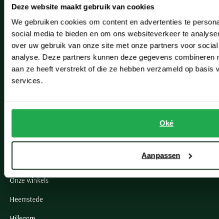
Deze website maakt gebruik van cookies
Bestellen
We gebruiken cookies om content en advertenties te persona
social media te bieden en om ons websiteverkeer te analyse
Betalen
over uw gebruik van onze site met onze partners voor social
Verzenden
analyse. Deze partners kunnen deze gegevens combineren me
aan ze heeft verstrekt of die ze hebben verzameld op basis
Retourneren
services.
Klachtenafhandeling
Actievoorwaarden
Oké
Artikelonderhoud
Aanpassen
Onze winkels
Onze winkels
Heemstede
Hillegom