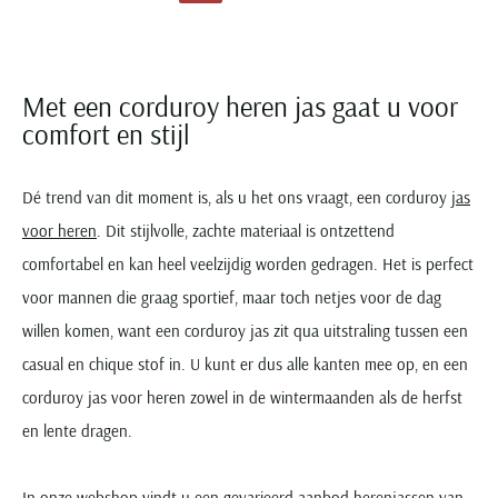
Paul & Shark
Grote maten
Oranje polo heren
Meyer Dubai
Grote maten zomerjassen
Katoenen vest
People of Shibuya
Grote maten overhemden
Blauwe polo heren
Grote maten specialist
Wollen vest
Peuterey
Grote maten herenkleding
Grote maten
Groene polo heren
Fleece trui
Met een corduroy heren jas gaat u voor
Pierre Cardin
Grote maten broeken
Model jas
comfort en stijl
Polo Ralph Lauren
Populaire materialen
Grote maten herenmode
Gewatteerde jassen
Populaire lijnen
Grote maten
Portofino
Flanellen overhemden
Ralph Lauren Slim Fit polo
Parka jassen
Grote maten truien
Dé trend van dit moment is, als u het ons vraagt, een corduroy
jas
PME Legend
Linnen overhemden
Populaire fits
Ralph Lauren Custom Fit polo
Mantel jassen
Grote maten vesten
voor heren
. Dit stijlvolle, zachte materiaal is ontzettend
Profuomo
Denim overhemden
Broeken slim fit
Lacoste Slim Fit polo
Regenjassen
Grote maten truien & vesten
comfortabel en kan heel veelzijdig worden gedragen. Het is perfect
Rehab
Katoenen overhemden
Jeans slim fit
Bomber jacks
voor mannen die graag sportief, maar toch netjes voor de dag
Grote maten specialist
Replay
Corduroy overhemden
Cargo broeken
Deals
Windjacks
willen komen, want een corduroy jas zit qua uitstraling tussen een
Reset
Buy 2 save €20
Softshell jassen
casual en chique stof in. U kunt er dus alle kanten mee op, en een
Roy Robson
corduroy jas voor heren zowel in de wintermaanden als de herfst
Schiesser
en lente dragen.
In onze webshop vindt u een gevarieerd aanbod herenjassen van