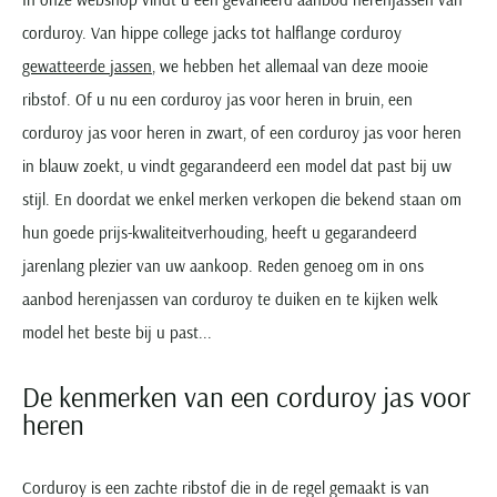
Seidensticker
corduroy. Van hippe college jacks tot halflange corduroy
Slater
gewatteerde jassen
, we hebben het allemaal van deze mooie
State of Art
ribstof. Of u nu een corduroy jas voor heren in bruin, een
Superdry
corduroy jas voor heren in zwart, of een corduroy jas voor heren
Tenson
in blauw zoekt, u vindt gegarandeerd een model dat past bij uw
Thomas Maine
stijl. En doordat we enkel merken verkopen die bekend staan om
Tommy Hilfiger
hun goede prijs-kwaliteitverhouding, heeft u gegarandeerd
Tramarossa
jarenlang plezier van uw aankoop. Reden genoeg om in ons
UBR
aanbod herenjassen van corduroy te duiken en te kijken welk
Vanguard
model het beste bij u past...
Wellington of Billmore
De kenmerken van een corduroy jas voor
William Lockie
heren
Xacus
Corduroy is een zachte ribstof die in de regel gemaakt is van
Alle merken