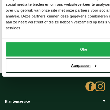
social media te bieden en om ons websiteverkeer te analyse
over uw gebruik van onze site met onze partners voor social
Combineer uw corduroy jas voor mannen met de sjaals en
analyse. Deze partners kunnen deze gegevens combineren me
handschoenen uit onze webshop en stel zo gemakkelijk een
aan ze heeft verstrekt of die ze hebben verzameld op basis
winterse outdoor look samen die helemaal bij u past. En dat altijd
services.
met een modieuze twist en van topkwaliteit materialen die lang
mooi blijven.
Oké
Aanpassen
Klantenservice