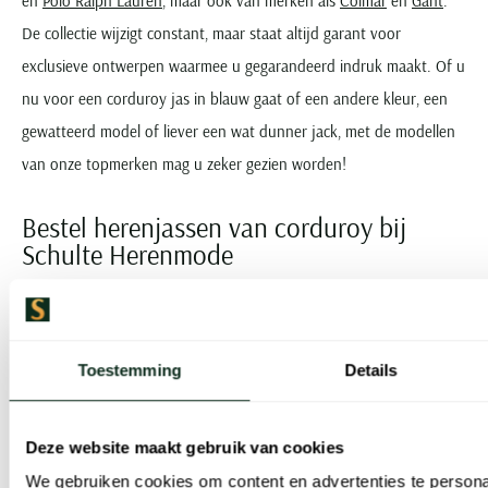
en
Polo Ralph Lauren
, maar ook van merken als
Colmar
en
Gant
.
De collectie wijzigt constant, maar staat altijd garant voor
exclusieve ontwerpen waarmee u gegarandeerd indruk maakt. Of u
nu voor een corduroy jas in blauw gaat of een andere kleur, een
gewatteerd model of liever een wat dunner jack, met de modellen
van onze topmerken mag u zeker gezien worden!
Bestel herenjassen van corduroy bij
Schulte Herenmode
Bij Schulte Herenmode hebben we voor elk seizoen de mooiste
corduroy heren jassen van alleen de beste merken. Net als de rest
Toestemming
Details
van de collectie leveren we ook de corduroy jassen voor heren uit
voorraad, waardoor u het model van uw keuze supersnel in huis
heeft. Is de maat onverhoopt niet goed? Dan profiteert u van een
Deze website maakt gebruik van cookies
eenvoudig retourbeleid en kunt u de jas gemakkelijk omruilen.
We gebruiken cookies om content en advertenties te persona