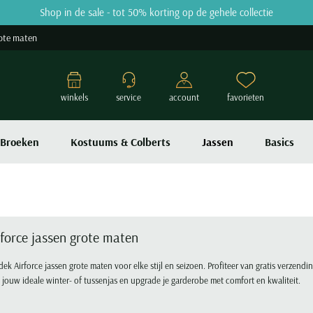
Shop in de sale - tot 50% korting op de gehele collectie
ote maten
winkels
service
account
favorieten
Broeken
Kostuums & Colberts
Jassen
Basics
rforce jassen grote maten
ek Airforce jassen grote maten voor elke stijl en seizoen. Profiteer van gratis verzend
 jouw ideale winter- of tussenjas en upgrade je garderobe met comfort en kwaliteit.