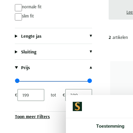
normale fit
Lee
slim fit
Lengte jas
2
artikelen
Sluiting
Prijs
Range slider min value
Range slider max value
€
tot
€
Minimum value input
Maximum value input
Toon meer Filters
Toestemming