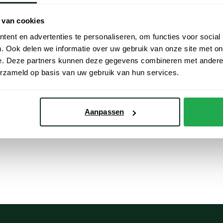
 van cookies
ent en advertenties te personaliseren, om functies voor social
. Ook delen we informatie over uw gebruik van onze site met on
e. Deze partners kunnen deze gegevens combineren met andere i
erzameld op basis van uw gebruik van hun services.
Airforce
wart effen rits slim fit
Snow parka zwart met capucho
Aanpassen
€ 199,96
€ 299,95
- 20%