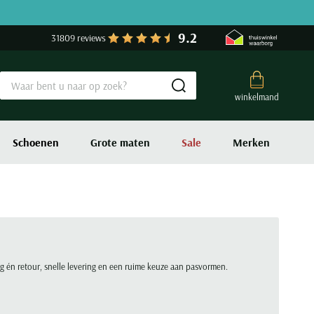
9.2
31809 reviews
Submit search
winkelmand
Schoenen
Grote maten
Sale
Merken
ing én retour, snelle levering en een ruime keuze aan pasvormen.