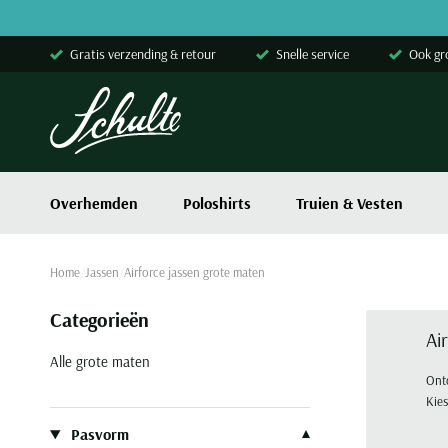
Skip to content
Gratis verzending & retour
Snelle service
Ook gr
Overhemden
Poloshirts
Truien & Vesten
Home
Jassen
Airforce jassen grote maten
Categorieën
Ai
Alle grote maten
Ontd
Kies
Filteren op
Pasvorm