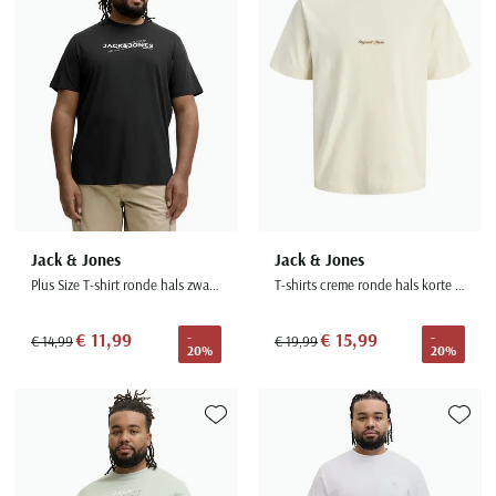
Seidensticker
Slater
State of Art
Superdry
Tenson
Thomas Maine
Tommy Hilfiger
Tramarossa
Jack & Jones
Jack & Jones
Plus Size T-shirt ronde hals zwart opdruk
T-shirts creme ronde hals korte mouw
UBR
Vanguard
€ 11,99
€ 15,99
-
-
€ 14,99
€ 19,99
20%
20%
Wellington of Billmore
William Lockie
Xacus
Toevoegen aan favorieten
Toevoe
Alle merken