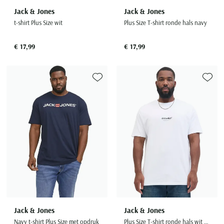
Jack & Jones
Jack & Jones
t-shirt Plus Size wit
Plus Size T-shirt ronde hals navy
€ 17,99
€ 17,99
Toevoegen aan favorieten
Toevoe
Jack & Jones
Jack & Jones
Navy t-shirt Plus Size met opdruk
Plus Size T-shirt ronde hals wit opdruk