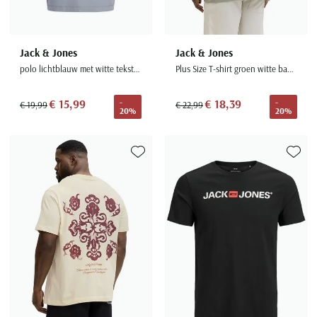
Jack & Jones
Jack & Jones
polo lichtblauw met witte tekst korte mouw
Plus Size T-shirt groen witte backprint
€ 15,99
€ 18,39
-
-
€ 19,99
€ 22,99
20%
20%
Toevoegen aan favorieten
Toevoe