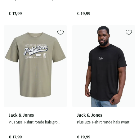
€ 17,99
€ 19,99
Toevoegen aan favorieten
Toevoe
Jack & Jones
Jack & Jones
Plus Size T-shirt ronde hals groen met opdruk
Plus Size T-shirt ronde hals zwart
€ 17,99
€ 19,99