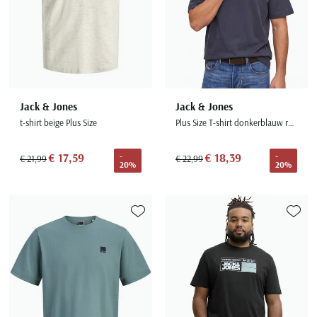
Jack & Jones
Jack & Jones
t-shirt beige Plus Size
Plus Size T-shirt donkerblauw roze backprint
€ 17,59
€ 18,39
-
-
€ 21,99
€ 22,99
20%
20%
Toevoegen aan favorieten
Toevoe