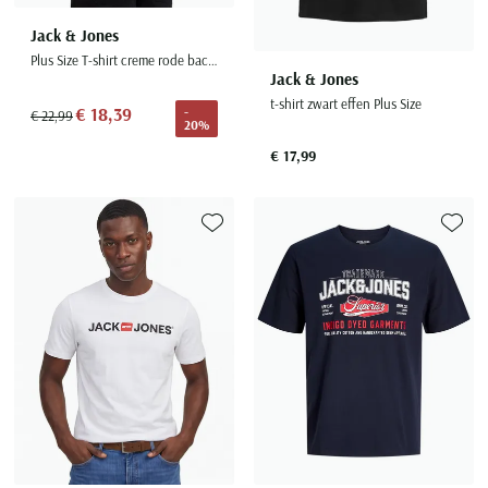
Jack & Jones
Plus Size T-shirt creme rode backprint
Jack & Jones
t-shirt zwart effen Plus Size
€ 18,39
-
€ 22,99
20%
€ 17,99
Toevoegen aan favorieten
Toevoe