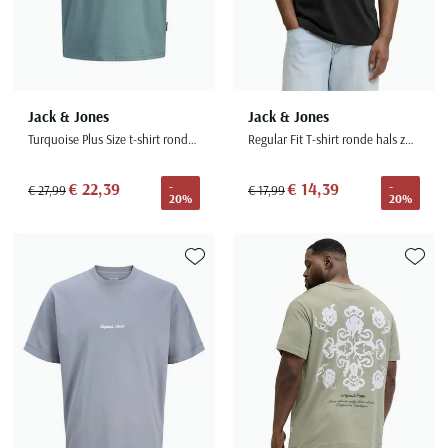
Jack & Jones
Jack & Jones
Turquoise Plus Size t-shirt ronde hals
Regular Fit T-shirt ronde hals zwart opdruk
€ 22,39
€ 14,39
-
-
€ 27,99
€ 17,99
20%
20%
Toevoegen aan favorieten
Toevoe