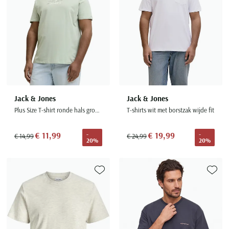
Jack & Jones
Jack & Jones
Plus Size T-shirt ronde hals groen met opdruk
T-shirts wit met borstzak wijde fit
€ 11,99
€ 19,99
-
-
€ 14,99
€ 24,99
20%
20%
Toevoegen aan favorieten
Toevoe