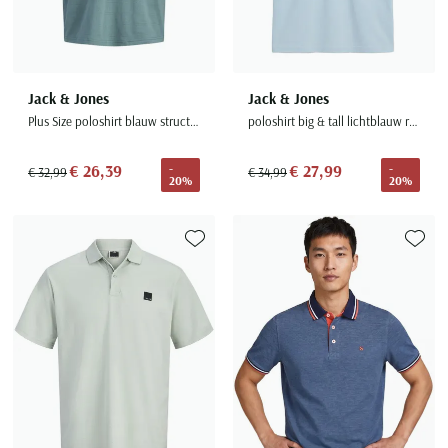
Jack & Jones
Jack & Jones
Plus Size poloshirt blauw structuur
poloshirt big & tall lichtblauw rits
€ 26,39
€ 27,99
-
-
€ 32,99
€ 34,99
20%
20%
Toevoegen aan favorieten
Toevoe