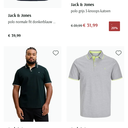
Jack & Jones
polo grijs 3-knoops katoen
Jack & Jones
polo normale fit donkerblauw effen katoen
€ 31,99
-
€ 39,99
20%
€ 39,99
Toevoegen aan favorieten
Toevoe