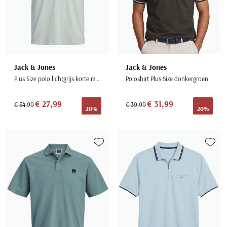
Jack & Jones
Jack & Jones
Plus Size polo lichtgrijs korte mouw
Poloshirt Plus Size donkergroen
€ 27,99
€ 31,99
-
-
€ 34,99
€ 39,99
20%
20%
Toevoegen aan favorieten
Toevoe