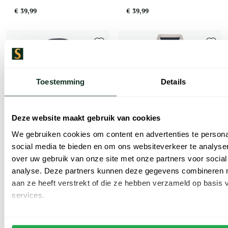
€ 39,99
€ 39,99
Toevoegen aan favorieten
Toevoe
Toestemming
Details
Deze website maakt gebruik van cookies
We gebruiken cookies om content en advertenties te persona
social media te bieden en om ons websiteverkeer te analyse
over uw gebruik van onze site met onze partners voor social
analyse. Deze partners kunnen deze gegevens combineren me
Jack & Jones
Jack & Jones
aan ze heeft verstrekt of die ze hebben verzameld op basis
Plus Size poloshirt grijs
roze polo 3-knoops effen
services.
€ 39,99
€ 31,99
-
€ 39,99
20%