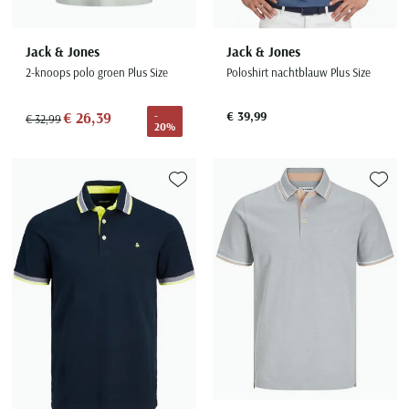
Jack & Jones
Jack & Jones
2-knoops polo groen Plus Size
Poloshirt nachtblauw Plus Size
€ 26,39
€ 39,99
-
€ 32,99
20%
Toevoegen aan favorieten
Toevoe