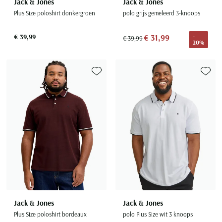
Jack & Jones
Jack & Jones
Plus Size poloshirt donkergroen
polo grijs gemeleerd 3-knoops
€ 39,99
€ 31,99
-
€ 39,99
20%
Toevoegen aan favorieten
Toevoe
Jack & Jones
Jack & Jones
Plus Size poloshirt bordeaux
polo Plus Size wit 3 knoops