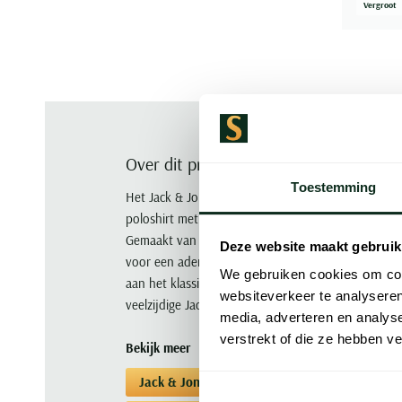
Vergroot
Over dit product
Toestemming
Het Jack & Jones Aqua Gray poloshirt is een stijlv
poloshirt met korte mouwen en wijde fit biedt een
Gemaakt van een hoogwaardige mix van 52% katoe
Deze website maakt gebruik
voor een ademend en elastisch draagcomfort. De rit
We gebruiken cookies om cont
aan het klassieke ontwerp. Ideaal voor zowel casua
websiteverkeer te analyseren
veelzijdige Jack & Jones poloshirt vandaag nog toe
media, adverteren en analys
verstrekt of die ze hebben v
Bekijk meer
Jack & Jones
Poloshirts korte mouwen