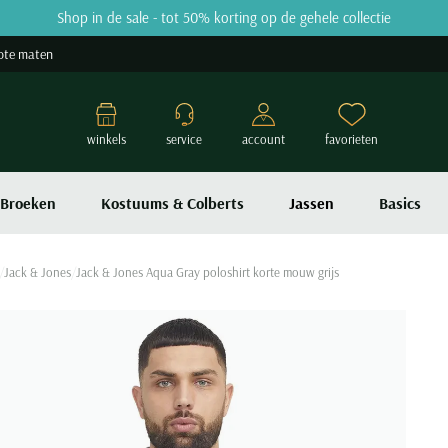
Shop in de sale - tot 50% korting op de gehele collectie
ote maten
winkels
service
account
favorieten
Broeken
Kostuums & Colberts
Jassen
Basics
Jack & Jones
Jack & Jones Aqua Gray poloshirt korte mouw grijs