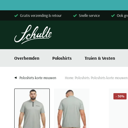
Skip to content
Gratis verzending & retour
Snelle service
Ook gr
Overhemden
Poloshirts
Truien & Vesten
Poloshirts korte mouwen
Home
Poloshirts
Poloshirts korte mouwen
- 50%