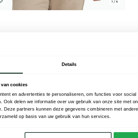
1 / 6
Alle kenmer
Details
olle keuze voor de moderne man. Dit grijze
Artikelnr.
 comfortabele en modieuze uitstraling.
Naam
n 44% polyester en 4% elastaan zorgt het
 van cookies
ssluiting voegt een eigentijdse twist toe
ent en advertenties te personaliseren, om functies voor social
Merk
l als semi-formele gelegenheden. Voeg dit
. Ook delen we informatie over uw gebruik van onze site met on
 aan je garderobe.
Materiaal
e. Deze partners kunnen deze gegevens combineren met andere i
erzameld op basis van uw gebruik van hun services.
Pasvorm
Kleur