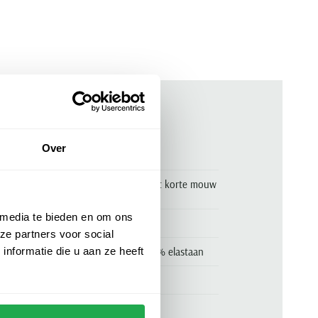
ken
Over
00160660
Jack & Jones Aqua Gray poloshirt korte mouw
grijs
 media te bieden en om ons
Jack & Jones
ze partners voor social
52% katoen, 44% polyester en 4% elastaan
nformatie die u aan ze heeft
wijde fit
grijs