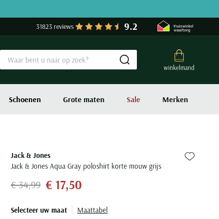
9.2
31823 reviews
Submit search
winkelmand
Schoenen
Grote maten
Sale
Merken
Jack & Jones
Zet bij fa
Jack & Jones Aqua Gray poloshirt korte mouw grijs
€ 17,50
€ 34,99
Selecteer uw maat
Maattabel