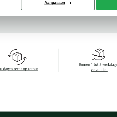
Aanpassen
Mouwlengte
Meer kenmerke
Leveranciers nr
Design
Sluiting
Eigenschappen
Wasvoorschrift
Binnen 1 tot 3 werkdag
0 dagen recht op retour
verzonden