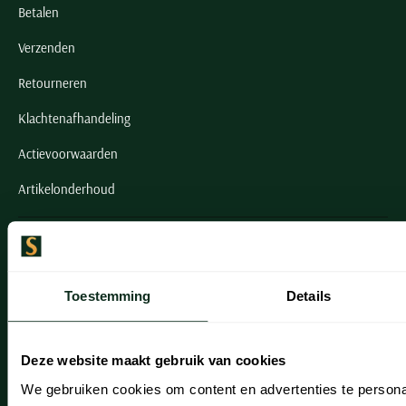
Betalen
Verzenden
Retourneren
Klachtenafhandeling
Actievoorwaarden
Artikelonderhoud
Onze winkels
Onze winkels
Toestemming
Details
Heemstede
Hillegom
Deze website maakt gebruik van cookies
Leiderdorp
We gebruiken cookies om content en advertenties te persona