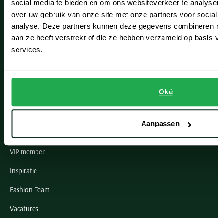
social media te bieden en om ons websiteverkeer te analyse
Lisse
over uw gebruik van onze site met onze partners voor social
analyse. Deze partners kunnen deze gegevens combineren me
Noordwijk
aan ze heeft verstrekt of die ze hebben verzameld op basis
Oegstgeest
services.
Openingstijden winkels
Oké
Schulte Herenmode
Grote maten herenkleding
Aanpassen
Paul & Shark specialist
VIP member
Inspiratie
Fashion Team
Vacatures