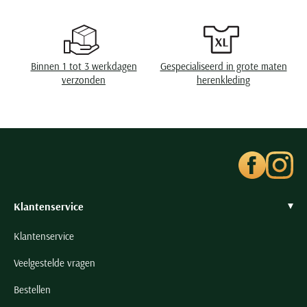
Seidensticker
Slater
State of Art
Binnen 1 tot 3 werkdagen
Gespecialiseerd in grote maten
Superdry
verzonden
herenkleding
Tenson
Thomas Maine
Tommy Hilfiger
Tramarossa
UBR
Vanguard
Klantenservice
Wellington of Billmore
Klantenservice
William Lockie
Veelgestelde vragen
Xacus
Bestellen
Alle merken