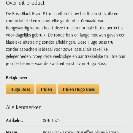
Over dit product
Portofino
PME Legend
Tussenjassen
PME Legend
Polo Ralph Lauren
Pierre Cardin
New Zealand
Lacoste
Profuomo
Polo Ralph Lauren
De Boss Black Ecaio-P trui in effen blauw biedt een stijlvolle en
Bodywarmers
Polo Ralph Lauren
PME Legend
PME Legend
Olymp
Ledub
comfortabele keuze voor elke garderobe. Gemaakt van
R2
Portofino
Portofino
Portofino
Polo Ralph Lauren
Paul & Shark
Lyle & Scott
hoogwaardig katoen heeft deze trui een normale fit die perfect is
Seidensticker
Reset
Profuomo
Profuomo
Portofino
Polo Ralph Lauren
Mac
voor dagelijks gebruik. De ronde hals en lange mouwen geven een
State of Art
State of Art
State of Art
State of Art
Replay
klassieke uitstraling zonder afleidingen. Deze Hugo Boss trui
PME Legend
Maerz
Tommy Hilfiger
Superdry
zonder capuchon is ideaal voor zowel casual als zakelijke
Superdry
Superdry
Tommy Hilfiger
Profuomo
Magnanni
gelegenheden. Voeg deze veelzijdige en aantrekkelijke trui toe aan
Vanguard
Tenson
Tommy Hilfiger
Thomas Maine
Tramarossa
R2
Mason's
je collectie en ervaar de kwaliteit en stijl van Hugo Boss.
Xacus
Tommy Hilfiger
Vanguard
Tommy Hilfiger
Vanguard
State of Art
Mc Alson
UBR
Bekijk meer
Vanguard
Superdry
Meyer
Populaire kleuren
Vanguard
Grote maten
Deals
William Lockie
Hugo Boss
Truien
Truien Hugo Boss
Tenson
New Zealand
Wit overhemd heren
Grote maten poloshirts
2e broek voor de helft
Wellington of Billmore
Tommy Hilfiger
Zwart overhemd heren
Grote maten herenmode
Populaire materialen
Alle kenmerken
Tramarossa
Blauw overhemd heren
Populaire merk lijnen
Grote maten
Katoenen trui
North 84
Vanguard
Groen overhemd heren
Meyer Chicago
Grote maten jassen
Artikelnr.
00161675
Populaire kleuren
Lamswollen trui
Olymp
Alle merken sale
Witte polo heren
Meyer Diego
Grote maten winterjassen
Merino wol trui
Naam
Boss Black Ecaio-P trui effen blauw katoen