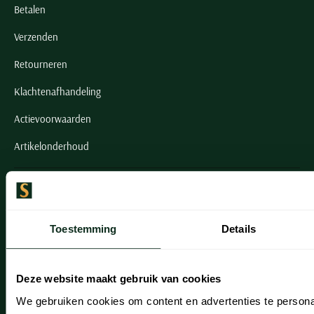
Betalen
Verzenden
Retourneren
Klachtenafhandeling
Actievoorwaarden
Artikelonderhoud
Onze winkels
Onze winkels
Toestemming
Details
Heemstede
Hillegom
Deze website maakt gebruik van cookies
Leiderdorp
We gebruiken cookies om content en advertenties te persona