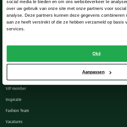
social media te bieden en om ons websiteverkeer te analyse
Lisse
over uw gebruik van onze site met onze partners voor social
analyse. Deze partners kunnen deze gegevens combineren me
Noordwijk
aan ze heeft verstrekt of die ze hebben verzameld op basis
Oegstgeest
services.
Openingstijden winkels
Oké
Schulte Herenmode
Grote maten herenkleding
Aanpassen
Paul & Shark specialist
VIP member
Inspiratie
Fashion Team
Vacatures