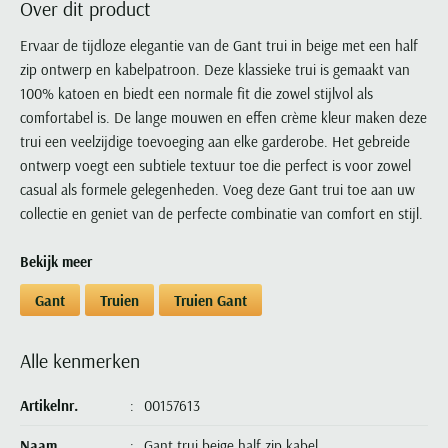
Over dit product
Portofino
PME Legend
Tussenjassen
PME Legend
Polo Ralph Lauren
Pierre Cardin
New Zealand
Lacoste
Profuomo
Polo Ralph Lauren
Ervaar de tijdloze elegantie van de Gant trui in beige met een half
Bodywarmers
Polo Ralph Lauren
PME Legend
PME Legend
Olymp
Ledub
zip ontwerp en kabelpatroon. Deze klassieke trui is gemaakt van
R2
Portofino
Portofino
Portofino
Polo Ralph Lauren
Paul & Shark
Lyle & Scott
100% katoen en biedt een normale fit die zowel stijlvol als
Seidensticker
Reset
Profuomo
Profuomo
Portofino
Polo Ralph Lauren
Mac
comfortabel is. De lange mouwen en effen crème kleur maken deze
State of Art
State of Art
State of Art
State of Art
Replay
trui een veelzijdige toevoeging aan elke garderobe. Het gebreide
PME Legend
Maerz
Tommy Hilfiger
Superdry
ontwerp voegt een subtiele textuur toe die perfect is voor zowel
Superdry
Superdry
Tommy Hilfiger
Profuomo
Magnanni
casual als formele gelegenheden. Voeg deze Gant trui toe aan uw
Vanguard
Tenson
Tommy Hilfiger
Thomas Maine
Tramarossa
R2
Mason's
collectie en geniet van de perfecte combinatie van comfort en stijl.
Xacus
Tommy Hilfiger
Vanguard
Tommy Hilfiger
Vanguard
State of Art
Mc Alson
UBR
Bekijk meer
Vanguard
Superdry
Meyer
Populaire kleuren
Vanguard
Grote maten
Deals
William Lockie
Gant
Truien
Truien Gant
Tenson
New Zealand
Wit overhemd heren
Grote maten poloshirts
2e broek voor de helft
Wellington of Billmore
Tommy Hilfiger
Zwart overhemd heren
Grote maten herenmode
Populaire materialen
Alle kenmerken
Tramarossa
Blauw overhemd heren
Populaire merk lijnen
Grote maten
Katoenen trui
North 84
Vanguard
Groen overhemd heren
Meyer Chicago
Grote maten jassen
Artikelnr.
00157613
Populaire kleuren
Lamswollen trui
Olymp
Alle merken sale
Witte polo heren
Meyer Diego
Grote maten winterjassen
Merino wol trui
Naam
Gant trui beige half zip kabel