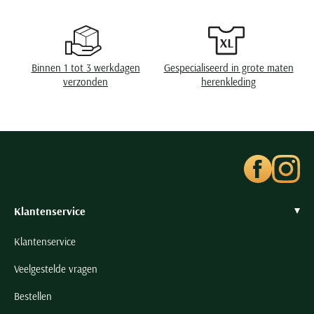
Seidensticker
Slater
State of Art
Binnen 1 tot 3 werkdagen
Gespecialiseerd in grote maten
Superdry
verzonden
herenkleding
Tenson
Thomas Maine
Tommy Hilfiger
Tramarossa
UBR
Vanguard
Klantenservice
Wellington of Billmore
Klantenservice
William Lockie
Veelgestelde vragen
Xacus
Bestellen
Alle merken