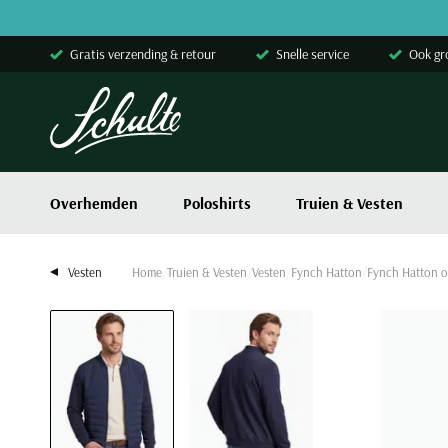
Skip to content
Gratis verzending & retour
Snelle service
Ook gr
Overhemden
Poloshirts
Truien & Vesten
Vesten
Home
Truien & Vesten
Vesten
Fynch Hatton
Fynch Hatton ou