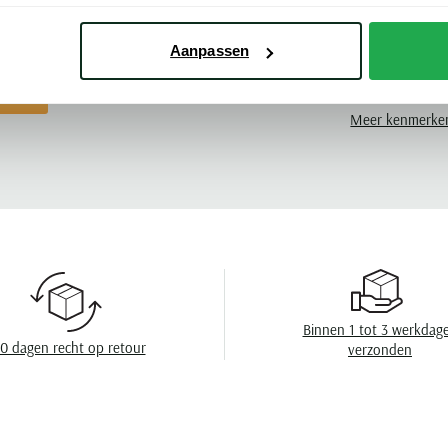
vest een logische en comfortabele keuze.
Pasvorm
Aanpassen
Kleur
atton
Leveranciers nr
Meer kenmerke
Model
Design
Sluiting
Eigenschappen
Wasvoorschrift
Binnen 1 tot 3 werkdag
0 dagen recht op retour
verzonden