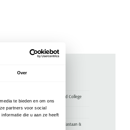
Over
ken
00173299
Fynch Hatton outdoorvest Hybrid College
Jacket navy sportief
 media te bieden en om ons
ze partners voor social
Fynch Hatton
nformatie die u aan ze heeft
Buitenkant: 91% polyester, 9% elastaan &
72% katoen, 25% polyester