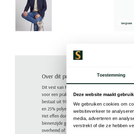
Vergroot
Toestemming
Over dit product
Dit vest van Fynch Hatton is er in donkerblauw en
voor een praktische, verzorgde uitstraling die je 
Deze website maakt gebruik
bestaat uit 91% polyester en 9% elastaan, terwijl
We gebruiken cookies om cont
en 25% polyester, wat zorgt voor een aangenaam 
websiteverkeer te analyseren
Het effen donkerblauwe ontwerp maakt het vest ve
media, adverteren en analys
binnenzijde geeft het geheel een zachte touch te
verstrekt of die ze hebben v
overhemd of een lichte trui voor een complete o