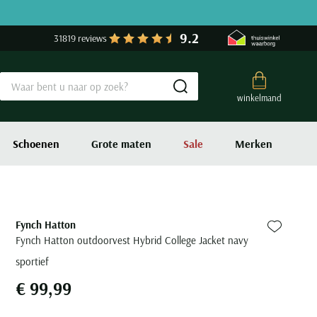
9.2
31819 reviews
Submit search
winkelmand
Schoenen
Grote maten
Sale
Merken
Fynch Hatton
Zet bij fa
Fynch Hatton outdoorvest Hybrid College Jacket navy
sportief
€ 99,99