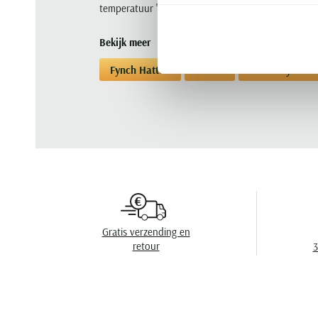
temperatuur 's avonds toch wat terugloopt, is dit 
Bekijk meer
Fynch Hatton
Vesten
Vesten Fynch H
Gratis verzending en
retour
3