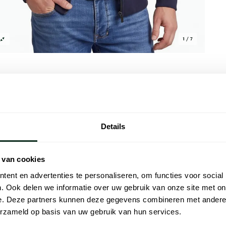
1 / 7
Details
Alle kenmer
 combineert een normale fit met een rits
Artikelnr.
buiten goed van pas komt. De buitenkant
 van cookies
Naam
 de binnenkant is opgebouwd uit 72% katoen
ent en advertenties te personaliseren, om functies voor social
draagcomfort en een prettig warm gevoel.
. Ook delen we informatie over uw gebruik van onze site met on
Merk
elzijdig inzetbaar, en de katoenen
e. Deze partners kunnen deze gegevens combineren met andere i
gen de huid. Combineer het met een casual
erzameld op basis van uw gebruik van hun services.
Materiaal
utdoorlook. Voor een zomerse dag waarop de