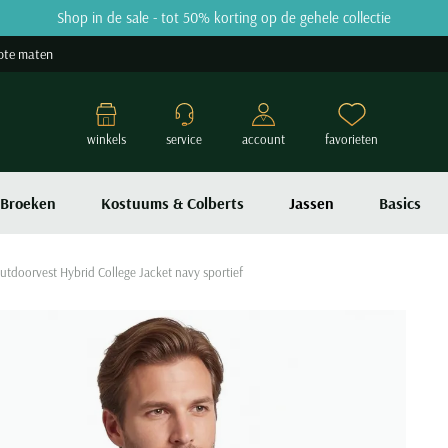
Shop in de sale - tot 50% korting op de gehele collectie
ote maten
winkels
service
account
favorieten
Broeken
Kostuums & Colberts
Jassen
Basics
tdoorvest Hybrid College Jacket navy sportief