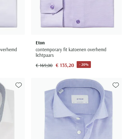
Eton
 overhemd
contemporary fit katoenen overhemd
lichtpaars
€ 135,20
- 20%
€ 169,00
Toevoegen aan favorieten
Toevoegen aa