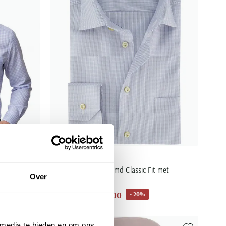
Eton
lassic Fit
Lichtblauw overhemd Classic Fit met
Over
borstzak
€ 156,00
- 20%
€ 195,00
 media te bieden en om ons