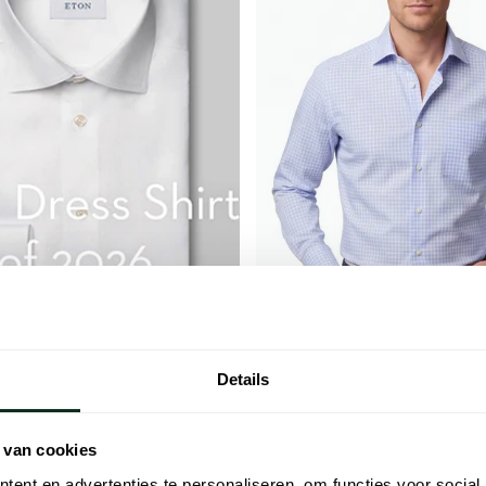
Eton
Lichtblauw wit geruit overhemd C
Details
borstzak
€ 156,00
- 20%
€ 195,00
 van cookies
ent en advertenties te personaliseren, om functies voor social