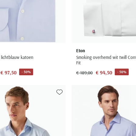
Eton
lichtblauw katoen
Smoking overhemd wit twill Co
Fit
€ 97,50
€ 94,50
- 50%
- 50%
€ 189,00
Toevoegen aan favorieten