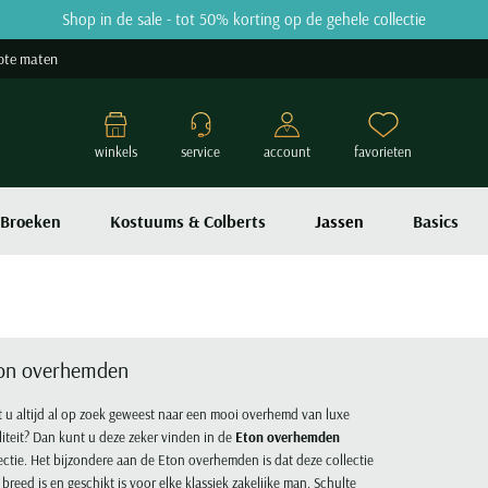
Shop in de sale - tot 50% korting op de gehele collectie
ote maten
winkels
service
account
favorieten
Broeken
Kostuums & Colberts
Jassen
Basics
on overhemden
 u altijd al op zoek geweest naar een mooi overhemd van luxe
iteit? Dan kunt u deze zeker vinden in de
Eton overhemden
ectie. Het bijzondere aan de Eton overhemden is dat deze collectie
 breed is en geschikt is voor elke klassiek zakelijke man. Schulte