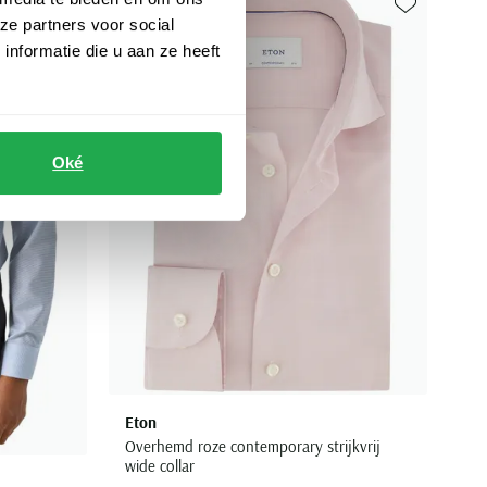
ze partners voor social
Toevoegen aan favorieten
Toevoegen aa
nformatie die u aan ze heeft
Oké
Eton
Overhemd roze contemporary strijkvrij
wide collar