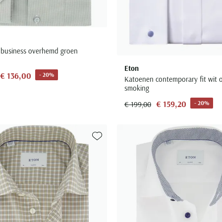
it business overhemd groen
Eton
€ 136,00
- 20%
Katoenen contemporary fit wit
smoking
€ 159,20
- 20%
€ 199,00
Toevoegen aan favorieten