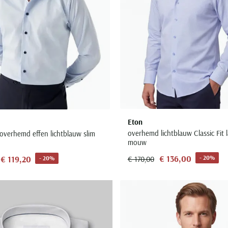
Eton
overhemd lichtblauw Classic Fit 
overhemd effen lichtblauw slim
mouw
€ 136,00
€ 119,20
- 20%
- 20%
€ 170,00