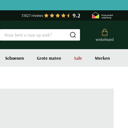
9.2
31827 reviews
Submit search
winkelmand
Schoenen
Grote maten
Sale
Merken