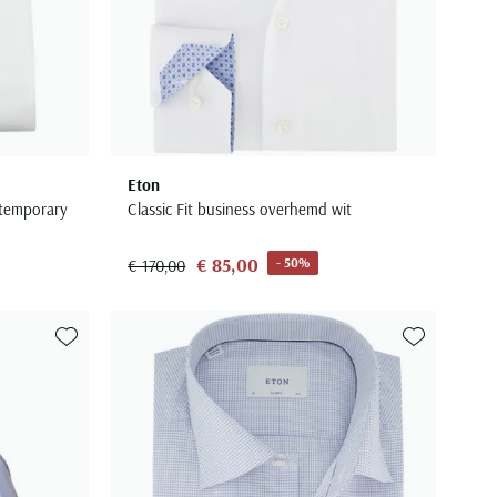
Eton
ntemporary
Classic Fit business overhemd wit
€ 85,00
- 50%
€ 170,00
Toevoegen aan favorieten
Toevoegen aa