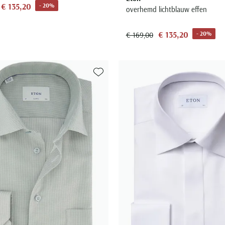
€ 135,20
- 20%
overhemd lichtblauw effen
€ 135,20
- 20%
€ 169,00
Toevoegen aan favorieten