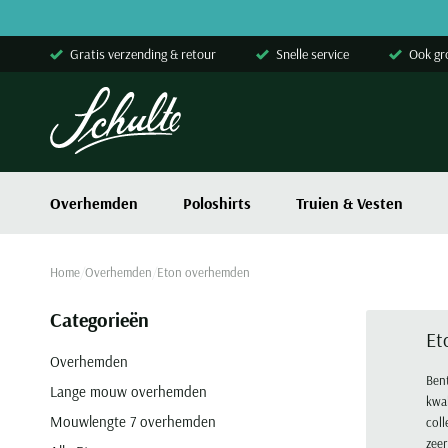
Skip to content
Gratis verzending & retour
Snelle service
Ook gr
Overhemden
Poloshirts
Truien & Vesten
Home
Overhemden
Eton overhemden
Categorieën
Et
Overhemden
Bent
Lange mouw overhemden
kwal
Mouwlengte 7 overhemden
coll
zeer