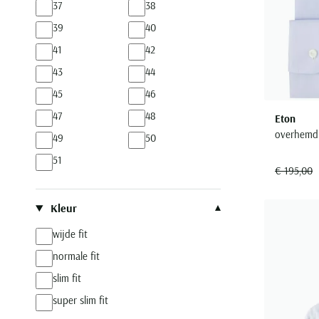
37
38
39
40
41
42
43
44
45
46
47
48
Eton
overhemd 
49
50
51
€ 195,00
Kleur
wijde fit
normale fit
slim fit
super slim fit