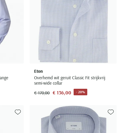
Eton
lange
Overhemd wit geruit Classic Fit strijkvrij
semi-wide collar
€ 136,00
- 20%
€ 170,00
Toevoegen aan favorieten
Toevoegen aa