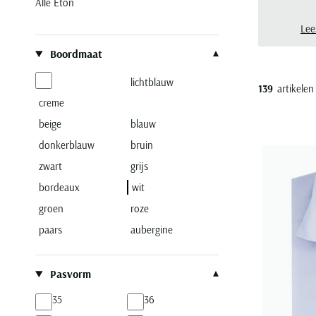
Alle Eton
Here
onli
Lee
Filteren op
Boordmaat
lichtblauw
139
artikelen
creme
beige
blauw
donkerblauw
bruin
zwart
grijs
bordeaux
wit
groen
roze
paars
aubergine
Pasvorm
35
36