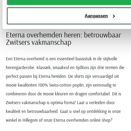
Toon volgende artikelen
...
Vorige
Volgende
Aanpassen
1
2
9
Current Page
Page
Page
Eterna overhemden heren: betrouwbaar
Zwitsers vakmanschap
Een Eterna overhemd is een essentieel basisstuk in de stijlvolle
herengarderobe. Klassiek, smaakvol en tijdloos zijn drie termen die
perfect passen bij Eterna hemden. De shirts zijn vervaardigd uit
mooie kwaliteiten 100% Swiss-cotton poplin, zijn eenvoudig te
combineren door de mooie kleuren en dragen comfortabel. Dit is
Zwitsers vakmanschap is optima forma! Laat u verleiden door
kwaliteit en betrouwbaarheid. Gaat u snel op ontdekking in onze
winkel in Hillegom of onze Eterna overhemden online shop?