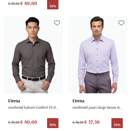
€ 40,00
-
€ 79,99
50%
Toevoegen aan favorieten
Toevoe
Eterna
Eterna
overhemd katoen Comfort Fit donkergrijs gemêleerd
overhemd paars lange mouw modern fit
€ 40,00
€ 37,50
-
-
€ 79,99
€ 74,99
50%
50%