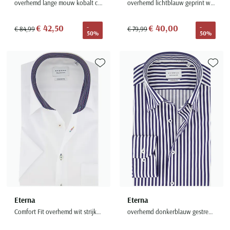
overhemd lange mouw kobalt comfort fit
overhemd lichtblauw geprint wijde fit katoen
€ 42,50
€ 40,00
-
-
€ 84,99
€ 79,99
50%
50%
Toevoegen aan favorieten
Toevoe
Eterna
Eterna
Comfort Fit overhemd wit strijkvrij
overhemd donkerblauw gestreept katoen lange mouw