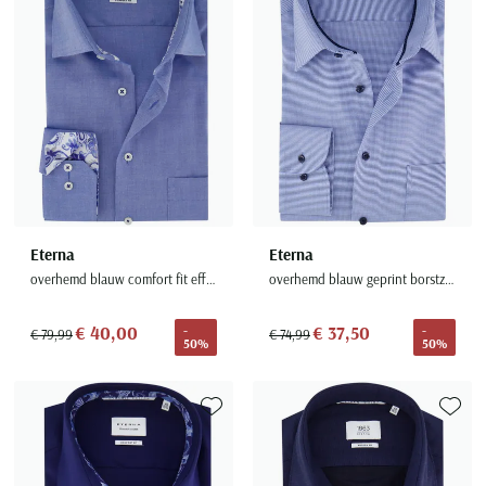
Eterna
Eterna
overhemd blauw comfort fit effen borstzak
overhemd blauw geprint borstzak semi-wide collar
€ 40,00
€ 37,50
-
-
€ 79,99
€ 74,99
50%
50%
Toevoegen aan favorieten
Toevoe