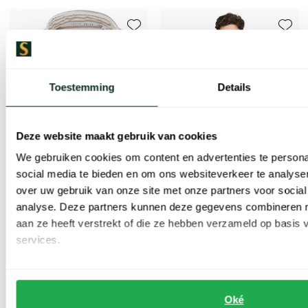
Toevoegen aan favorieten
Toevoe
Toestemming
Details
Deze website maakt gebruik van cookies
We gebruiken cookies om content en advertenties te persona
social media te bieden en om ons websiteverkeer te analyse
over uw gebruik van onze site met onze partners voor social
analyse. Deze partners kunnen deze gegevens combineren me
Eterna
Eterna
aan ze heeft verstrekt of die ze hebben verzameld op basis
overhemd beige gestreept modern fit lange mouw
overhemd comfort fit lichtblauw borstzak ml 7 effen
services.
€ 50,00
€ 37,50
-
-
€ 99,99
€ 74,99
50%
50%
Oké