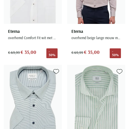
Eterna
Eterna
overhemd Comfort Fit wit met borstzak
overhemd beige lange mouw modern fit
€ 35,00
€ 35,00
-
-
€ 69,99
€ 69,99
50%
50%
Toevoegen aan favorieten
Toevoe