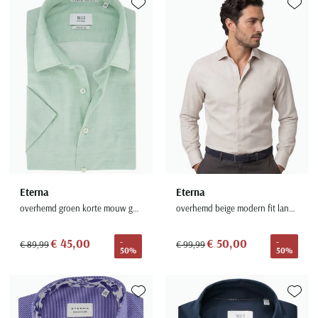
Toevoegen aan favorieten
Toevoe
Eterna
Eterna
overhemd groen korte mouw gemêleerd
overhemd beige modern fit lange mouw
€ 45,00
€ 50,00
-
-
€ 89,99
€ 99,99
50%
50%
Toevoegen aan favorieten
Toevoe