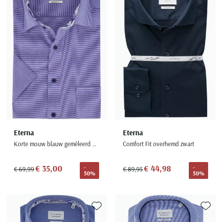
Eterna
Eterna
Korte mouw blauw gemêleerd overhemd comfort fit
Comfort Fit overhemd zwart
€ 35,00
€ 44,98
-
-
€ 69,99
€ 89,95
50%
50%
Toevoegen aan favorieten
Toevoe