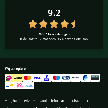
maat 37 tot en met 54 en met korte, normale en extra lange
9.2
mouwen. Casual shirts bestelt u van maat 42 tot en met 50 in
normale of korte mouwlengte. De smoking overhemden vanaf
maat 38 tot en met 45 en met normale en extra lange mouwen. De
31803 beoordelingen
mouwlente 7 overhemden zijn er in maat 38 tot en met 50. Bij de
in de laatste 12 maanden 96% beveelt ons aan.
trendy overhemden kiest u voor normale mouwlengte vanaf maat
39 tot en met 54.
Pasvormen en lijnen
Wij accepteren
Gevallen voor zo’n smaakvol en tijdloos overhemd Eterna? Groot
gelijk! Maar dan is het goed om u te vertellen dat deze
kwaliteitsshirts in meerdere lijnen en bijbehorende pasvormen
uitbrengt. Zodat ieder figuur met zo’n fijn shirt van Eterna te
Veiligheid & Privacy
Cookie informatie
Disclaimer
omhullen is. Zodat een ieder de kans krijgt om zijn outfit geheel