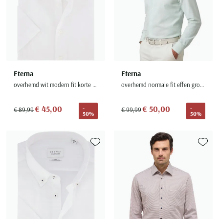
Eterna
Eterna
overhemd wit modern fit korte mouw effen
overhemd normale fit effen groen katoen
€ 45,00
€ 50,00
-
-
€ 89,99
€ 99,99
50%
50%
Toevoegen aan favorieten
Toevoe