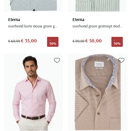
Eterna
Eterna
overhemd korte mouw groen geprint wijde fit
overhemd groen gestreept modern fit wide collar
€ 35,00
€ 50,00
-
-
€ 69,99
€ 99,99
50%
50%
Toevoegen aan favorieten
Toevoe