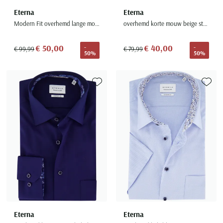
Eterna
Eterna
Modern Fit overhemd lange mouw roze
overhemd korte mouw beige strijkvrij
€ 50,00
€ 40,00
-
-
€ 99,99
€ 79,99
50%
50%
Toevoegen aan favorieten
Toevoe
Eterna
Eterna